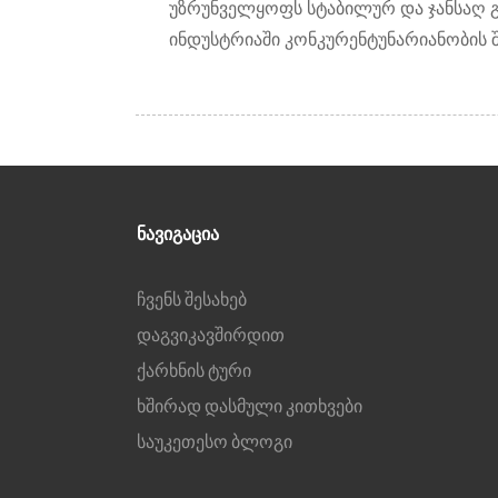
უზრუნველყოფს სტაბილურ და ჯანსაღ გ
ინდუსტრიაში კონკურენტუნარიანობის შ
ᲜᲐᲕᲘᲒᲐᲪᲘᲐ
ჩვენს შესახებ
დაგვიკავშირდით
ქარხნის ტური
ხშირად დასმული კითხვები
საუკეთესო ბლოგი