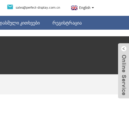
sales@perfect-display.com.cn
English
ᲓᲐᲡᲛᲣᲚᲘ ᲙᲘᲗᲮᲕᲔᲑᲘ
ᲠᲔᲒᲘᲡᲢᲠᲐᲪᲘᲐ