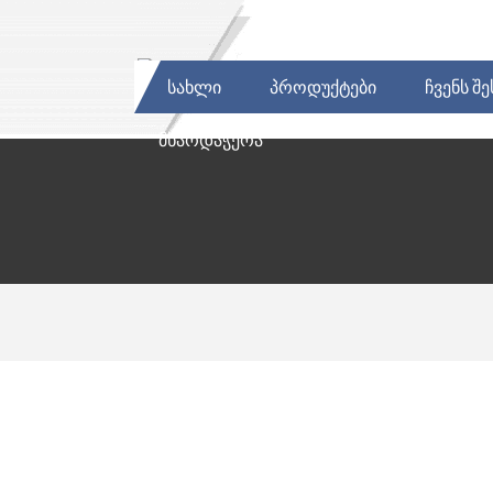
ᲡᲐᲮᲚᲘ
ᲞᲠᲝᲓᲣᲥᲢᲔᲑᲘ
ᲩᲕᲔᲜᲡ ᲨᲔ
ᲛᲮᲐᲠᲓᲐᲭᲔᲠᲐ