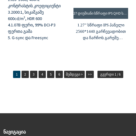
კონტრასტის კოეფიციენტი
3.2000:1, სიკაშკაშე
27 ᲓᲘᲣᲛᲘᲐᲜᲘ ᲡᲬᲠᲐᲤᲘ IPS QHD ᲡᲐᲗᲐᲛᲐᲨᲝ ᲛᲝᲜᲘᲢᲝᲠᲘ
600cd/m², HDR 600
4.1.07B ფერი, 99% DCI-P3
1.27” სწრაფი IPS პანელი
ფერთა გამა
2560*1440 გარჩევადობით
5. G-sync და Freesync
და ჩარჩოს გარეშე
დიზაინით
2.240Hz განახლების
სიხშირე და 1ms MPRT
3. G-Sync და FreeSync
ტექნოლოგიები
1
2
3
4
5
6
შემდეგი >
>>
გვერდი 1 / 6
4.1.07B ფერი და 99% DCI-P3
5. HDMI და DP შეყვანები
6. HDR400, 400 ნიტი და
1000:1 კონტრასტის
თანაფარდობა
ᲜᲐᲕᲘᲒᲐᲪᲘᲐ