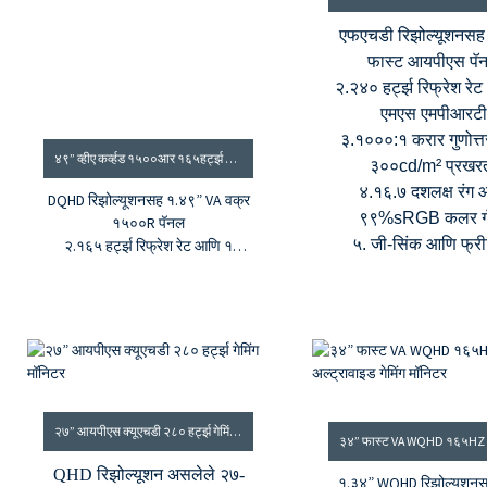
एफएचडी रिझोल्यूशनसह
फास्ट आयपीएस पॅ
२.२४० हर्ट्झ रिफ्रेश रे
एमएस एमपीआरटी
३.१०००:१ करार गुणोत्
४९” व्हीए कर्व्हड १५००आर १६५हर्ट्झ गेमिंग मॉनिटर
३००cd/m² प्रखर
४.१६.७ दशलक्ष रंग
DQHD रिझोल्यूशनसह १.४९” VA वक्र
९९%sRGB कलर ग
१५००R पॅनल
५. जी-सिंक आणि फ्री
२.१६५ हर्ट्झ रिफ्रेश रेट आणि १
मिलिसेकंद एमपीआरटी
३. जी-सिंक आणि फ्रीसिंक तंत्रज्ञान
४.१६.७ दशलक्ष रंग आणि ९५%
डीसीआय-पी३ कलर गॅमट
५. कॉन्ट्रास्ट रेशो १०००:१ आणि
ब्राइटनेस ४००cd/m²
२७” आयपीएस क्यूएचडी २८० हर्ट्झ गेमिंग मॉनिटर
QHD रिझोल्यूशन असलेले २७-
१.३४” WQHD रिझोल्यूशनस