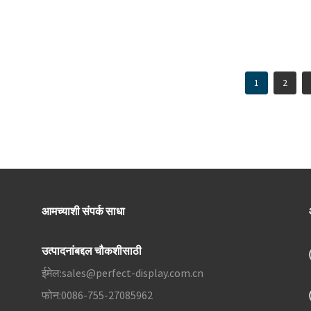
३.२८० हर्ट्झ रिफ्रेश रेट
४.९९% एसआरजीबी कलर गॅमट
५. जी-सिंक आणि फ्रीसिंक
1
2
आमच्याशी संपर्क साधा
उत्पादनांबद्दल चौकशीसाठी
ईमेल:
sales@perfect-display.com.cn
फोन:
0086-755-27085962