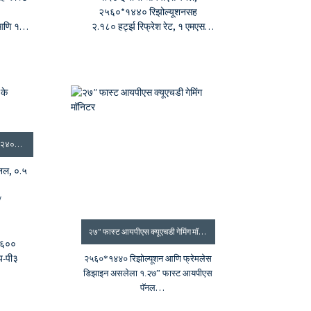
२५६०*१४४० रिझोल्यूशनसह
 आणि १
२.१८० हर्ट्झ रिफ्रेश रेट, १ एमएस
ी
एमपीआरटी
शो आणि
३.१०००:१ कॉन्ट्रास्ट रेशो,
ेस
३५०cd/m² ब्राइटनेस
ि ९२%
४.१.०७ बी रंग, १००% एसआरजीबी
ट
कलर गॅमट
िंक
५. जी-सिंक आणि फ्रीसिंक
२७-इंच ड्युअल-मोड डिस्प्ले: ४के २४०हर्ट्झ / एफएचडी ४८०हर्ट्झ
ॅनल, ०.५
/
२७” फास्ट आयपीएस क्यूएचडी गेमिंग मॉनिटर
 ६००
य-पी३
२५६०*१४४० रिझोल्यूशन आणि फ्रेमलेस
डिझाइन असलेला १.२७” फास्ट आयपीएस
पॅनल
२.२४० हर्ट्झ रिफ्रेश रेट आणि १ एमएस