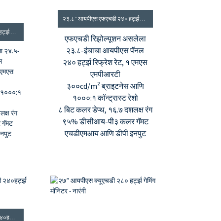
२३.८” आयपीएस एफएचडी २४० हर्ट्झ गेमिंग मॉनिटर
२४.५” आयपीएस एफएचडी ३०० हर्ट्झ गेमिंग मॉनिटर
एफएचडी रिझोल्यूशन असलेला
२३.८-इंचाचा आयपीएस पॅनल
ा २४.५-
ल
२४० हर्ट्झ रिफ्रेश रेट, १ एमएस
१ एमएस
एमपीआरटी
३००cd/m² ब्राइटनेस आणि
 १०००:१
१०००:१ कॉन्ट्रास्ट रेशो
८ बिट कलर डेप्थ, १६.७ दशलक्ष रंग
क्ष रंग
९५% डीसीआय-पी३ कलर गॅमट
 गॅमट
एचडीएमआय आणि डीपी इनपुट
नपुट
२७” फास्ट आयपीएस एफएचडी २४०हर्ट्झ गेमिंग मॉनिटर