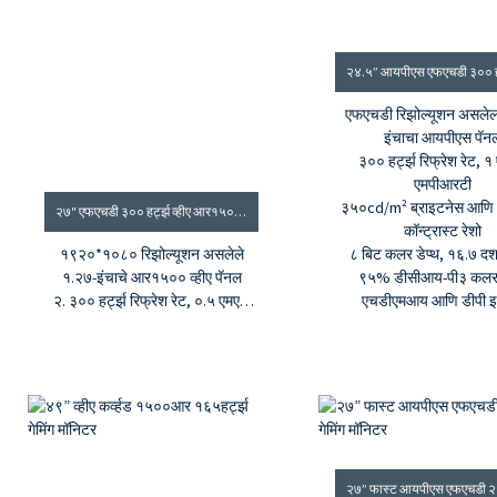
एफएचडी रिझोल्यूशन असलेल
इंचाचा आयपीएस पॅन
३०० हर्ट्झ रिफ्रेश रेट, 
एमपीआरटी
३५०cd/m² ब्राइटनेस आणि
२७″ एफएचडी ३०० हर्ट्झ व्हीए आर१५०० गेमिंग मॉनिटर
कॉन्ट्रास्ट रेशो
१९२०*१०८० रिझोल्यूशन असलेले
८ बिट कलर डेप्थ, १६.७ दशल
१.२७-इंचाचे आर१५०० व्हीए पॅनल
९५% डीसीआय-पी३ कलर
२. ३०० हर्ट्झ रिफ्रेश रेट, ०.५ एमएस
एचडीएमआय आणि डीपी इ
एमपीआरटी
३.३५००:१ कॉन्ट्रास्ट रेशो,
३५०cd/m² ब्राइटनेस
४.१६.७ दशलक्ष रंग, ९९%sRGB कलर
गॅमट
५. जी-सिंक आणि फ्रीसिंक