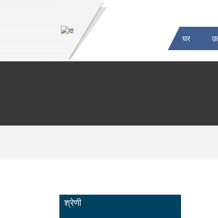
घर
उत
श्रेणी