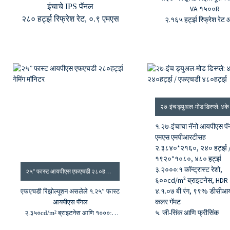
इंचाचे IPS पॅनल
VA १५००R
२८० हर्ट्झ रिफ्रेश रेट, ०.९ एमएस
२.१६५ हर्ट्झ रिफ्रेश रेट
मिलिसेकंद एमपीआरट
एमपीआरटी
३.३०००:१ कॉन्ट्रॅक्ट रे
३५०cd/m² ब्राइटनेस आणि
३५०cd/m² ब्राइटन
१०००:१ कॉन्ट्रास्ट रेशो
४.१६.७ दशलक्ष रंग आण
८ बिट कलर डेप्थ, १६.७ दशलक्ष
एसआरजीबी कलर गॅम
रंग
५. जी-सिंक आणि फ्रीस
९५% डीसीआय-पी३ कलर गॅमट
एचडीएमआय आणि डीपी इनपुट
१.२७-इंचाचा नॅनो आयपीएस प
एमएस एमपीआरटीसह
२.३८४०*२१६०, २४० हर्ट्झ 
१९२०*१०८०, ४८० हर्ट्झ
३.२०००:१ कॉन्ट्रास्ट रेशो,
२५” फास्ट आयपीएस एफएचडी २८०हर्ट्झ गेमिंग मॉनिटर
६००cd/m² ब्राइटनेस, HDR
४.१.०७ बी रंग, ९९% डीसीआ
एफएचडी रिझोल्यूशन असलेले १.२५” फास्ट
कलर गॅमट
आयपीएस पॅनल
५. जी-सिंक आणि फ्रीसिंक
२.३५०cd/m² ब्राइटनेस आणि १०००:१
कॉन्ट्रास्ट रेशो