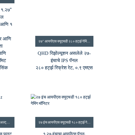
 १.२७”
नल
ट आणि १
तर आणि
२७” आयपीएस क्यूएचडी २८० हर्ट्झ गेमिंग मॉनिटर - नारंगी
ता
 आणि
QHD रिझोल्यूशन असलेले २७-
ॅमट
इंचाचे IPS पॅनल
सिंक
२८० हर्ट्झ रिफ्रेश रेट, ०.९ एमएस
एमपीआरटी
३५०cd/m² ब्राइटनेस आणि
१०००:१ कॉन्ट्रास्ट रेशो
८ बिट कलर डेप्थ, १६.७ दशलक्ष
रंग
९५% डीसीआय-पी३ कलर गॅमट
एचडीएमआय आणि डीपी इनपुट
३४” फास्ट VA WQHD १६५HZ अल्ट्रावाइड गेमिंग मॉनिटर
२७ इंच आयपीएस क्यूएचडी १८० हर्ट्झ गेमिंग मॉनिटर
ह फास्ट
१.२७-इंचाचा आयपीएस पॅनल,