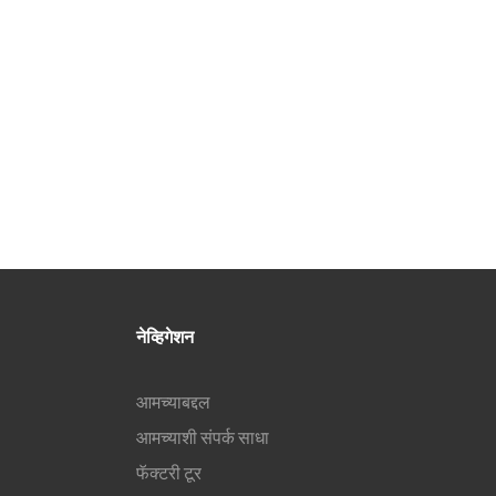
नेव्हिगेशन
आमच्याबद्दल
आमच्याशी संपर्क साधा
फॅक्टरी टूर