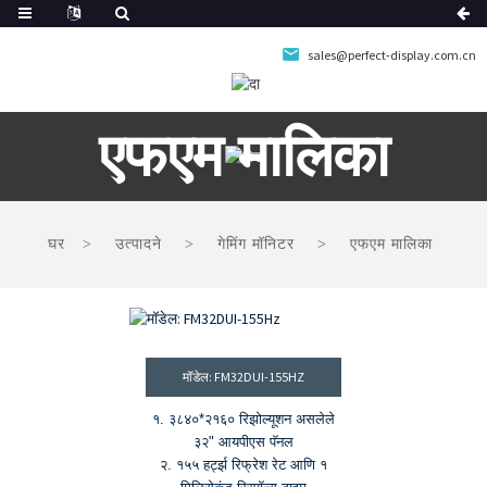
sales@perfect-display.com.cn
एफएम मालिका
घर
उत्पादने
गेमिंग मॉनिटर
एफएम मालिका
मॉडेल: FM32DUI-155HZ
१. ३८४०*२१६० रिझोल्यूशन असलेले
३२" आयपीएस पॅनल
२. १५५ हर्ट्झ रिफ्रेश रेट आणि १