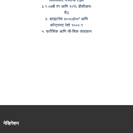
मिलिसेकंद रिस्पॉन्स टाइम
३.१.०७बी रंग आणि ९०% डीसीआय-
पी३
४. ब्राइटनेस ४००cd/m² आणि
कॉन्ट्रास्ट रेशो १०००:१
५. फ्रीसिंक आणि जी-सिंक तंत्रज्ञान
नेव्हिगेशन