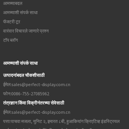
आमच्याबद्दल
आमच्याशी संपर्क साधा
फॅक्टरी टूर
वारंवार विचारले जाणारे प्रश्न
टॉप ब्लॉग
आमच्याशी संपर्क साधा
उत्पादनांबद्दल चौकशीसाठी
ईमेल:
sales@perfect-display.com.cn
फोन:
0086-755-27085962
तंत्रज्ञान किंवा विक्रीनंतरच्या सेवेसाठी
ईमेल:
sales@perfect-display.com.cn
पत्ता:
पाचवा मजला, युनिट २, इमारत ८बी, हुआकियांग क्रिएटिव्ह इंडस्ट्रियल