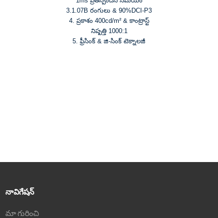
1ms ప్రతిస్పందన సమయం
3.1.07B రంగులు & 90%DCI-P3
4. ప్రకాశం 400cd/m² & కాంట్రాస్ట్
నిష్పత్తి 1000:1
5. ఫ్రీసింక్ & జి-సింక్ టెక్నాలజీ
నావిగేషన్
మా గురించి