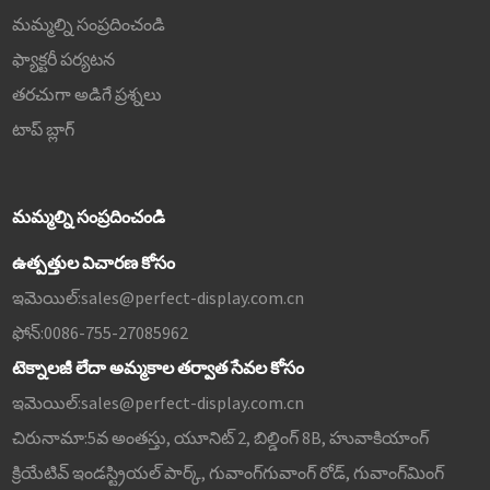
మమ్మల్ని సంప్రదించండి
ఫ్యాక్టరీ పర్యటన
తరచుగా అడిగే ప్రశ్నలు
టాప్ బ్లాగ్
మమ్మల్ని సంప్రదించండి
ఉత్పత్తుల విచారణ కోసం
ఇమెయిల్:
sales@perfect-display.com.cn
ఫోన్:
0086-755-27085962
టెక్నాలజీ లేదా అమ్మకాల తర్వాత సేవల కోసం
ఇమెయిల్:
sales@perfect-display.com.cn
చిరునామా:
5వ అంతస్తు, యూనిట్ 2, బిల్డింగ్ 8B, హువాకియాంగ్
క్రియేటివ్ ఇండస్ట్రియల్ పార్క్, గువాంగ్‌గువాంగ్ రోడ్, గువాంగ్‌మింగ్