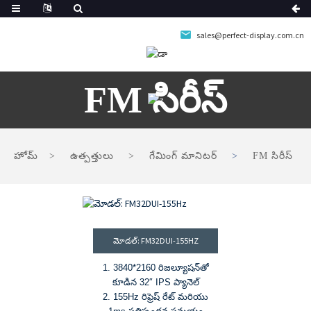
sales@perfect-display.com.cn
FM సిరీస్
హోమ్
ఉత్పత్తులు
గేమింగ్ మానిటర్
FM సిరీస్
మోడల్: FM32DUI-155HZ
1. 3840*2160 రిజల్యూషన్‌తో
కూడిన 32″ IPS ప్యానెల్
2. 155Hz రిఫ్రెష్ రేట్ మరియు