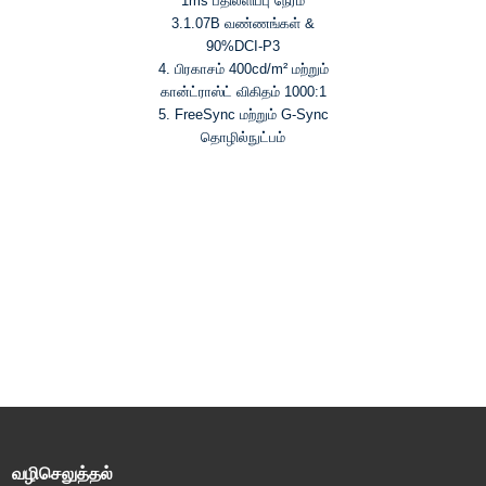
1ms பதிலளிப்பு நேரம்
3.1.07B வண்ணங்கள் &
90%DCI-P3
4. பிரகாசம் 400cd/m² மற்றும்
கான்ட்ராஸ்ட் விகிதம் 1000:1
5. FreeSync மற்றும் G-Sync
தொழில்நுட்பம்
வழிசெலுத்தல்