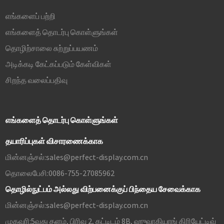
எங்களைப் பற்றி
எங்களைத் தொடர்பு கொள்ளுங்கள்
தொழிற்சாலை சுற்றுப்பயணம்
அடிக்கடி கேட்கப்படும் கேள்விகள்
சிறந்த வலைப்பதிவு
எங்களைத் தொடர்பு கொள்ளுங்கள்
தயாரிப்புகள் விசாரணைக்காக
மின்னஞ்சல்:
sales@perfect-display.com.cn
தொலைபேசி:
0086-755-27085962
தொழில்நுட்பம் அல்லது விற்பனைக்குப் பிந்தைய சேவைக்காக
மின்னஞ்சல்:
sales@perfect-display.com.cn
முகவரி:
5வது தளம், பிரிவு 2, கட்டிடம் 8B, ஹுவாகியாங் கிரியேட்டிவ்