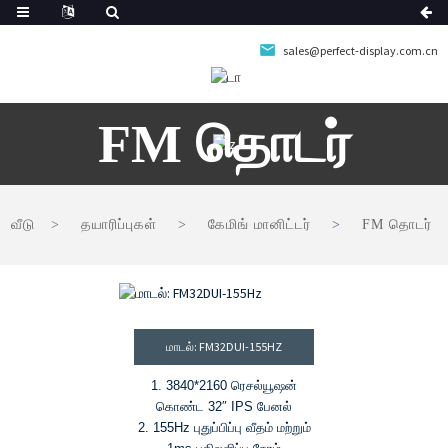
sales@perfect-display.com.cn
FM தொடர்
வீடு
தயாரிப்புகள்
கேமிங் மானிட்டர்
FM தொடர்
மாடல்: FM32DUI-155HZ
1. 3840*2160 ரெசல்யூஷன்
கொண்ட 32″ IPS பேனல்
2. 155Hz புதுப்பிப்பு வீதம் மற்றும்