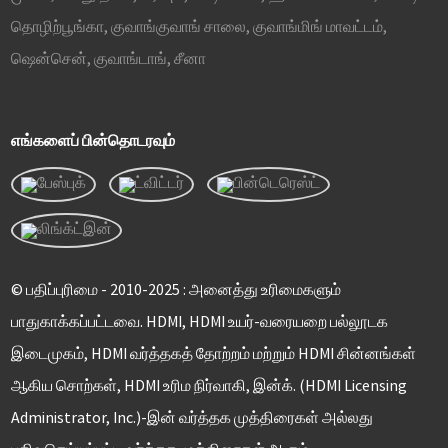
தொழிற்பூங்கா, குவாங்குவாங் சாலை, குவாங்மிங் மாவட்டம்,
ஷென்சென், குவாங்டாங், சீனா
எங்களைப் பின்தொடரவும்
© பதிப்புரிமை - 2010-2025 : அனைத்து உரிமைகளும்
பாதுகாக்கப்பட்டவை. HDMI, HDMI உயர்-வரையறை பல்லூடக
இடைமுகம், HDMI வர்த்தகத் தோற்றம் மற்றும் HDMI சின்னங்கள்
ஆகிய சொற்கள், HDMI உரிம நிர்வாகி, இன்க். (HDMI Licensing
Administrator, Inc.)-இன் வர்த்தக முத்திரைகள் அல்லது