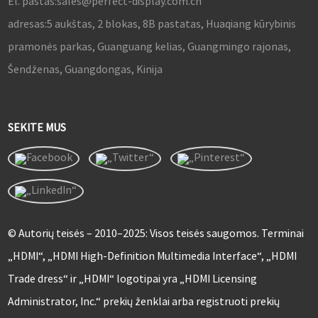
El. paštas:
sales@perfect-display.com.cn
adresas:
5 aukštas, 2 blokas, 8B pastatas, Huaqiang kūrybinis
pramonės parkas, Guanguang kelias, Guangmingo rajonas,
Šendženas, Guangdongas, Kinija
SEKITE MUS
© Autorių teisės – 2010–2025: Visos teisės saugomos. Terminai
„HDMI“, „HDMI High-Definition Multimedia Interface“, „HDMI
Trade dress“ ir „HDMI“ logotipai yra „HDMI Licensing
Administrator, Inc.“ prekių ženklai arba registruoti prekių