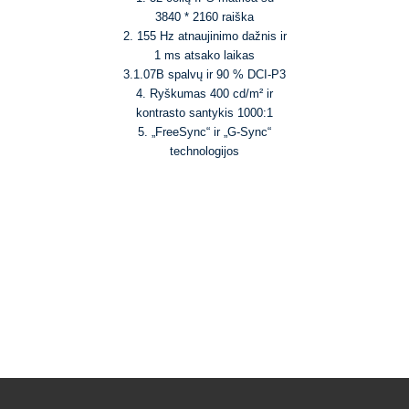
3840 * 2160 raiška
2. 155 Hz atnaujinimo dažnis ir
1 ms atsako laikas
3.1.07B spalvų ir 90 % DCI-P3
4. Ryškumas 400 cd/m² ir
kontrasto santykis 1000:1
5. „FreeSync“ ir „G-Sync“
technologijos