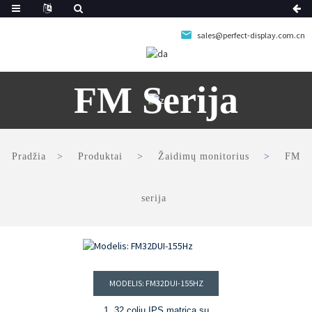
sales@perfect-display.com.cn
FM Serija
Pradžia
Produktai
Žaidimų monitorius
FM
serija
MODELIS: FM32DUI-155HZ
1. 32 colių IPS matrica su