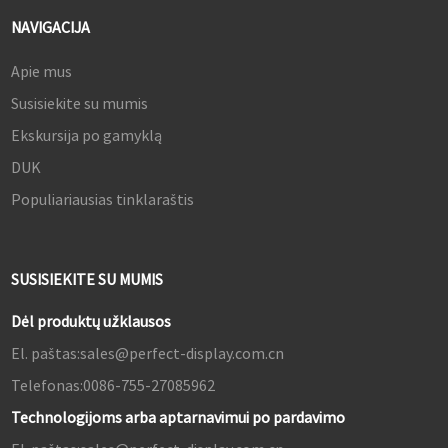
NAVIGACIJA
Apie mus
Susisiekite su mumis
Ekskursija po gamyklą
DUK
Populiariausias tinklaraštis
SUSISIEKITE SU MUMIS
Dėl produktų užklausos
El. paštas:
sales@perfect-display.com.cn
Telefonas:
0086-755-27085962
Technologijoms arba aptarnavimui po pardavimo