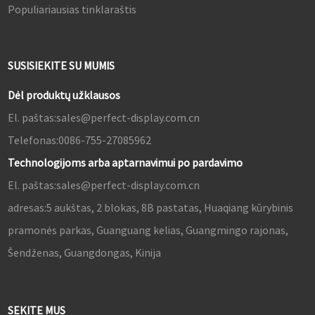
Populiariausias tinklaraštis
SUSISIEKITE SU MUMIS
Dėl produktų užklausos
El. paštas:
sales@perfect-display.com.cn
Telefonas:
0086-755-27085962
Technologijoms arba aptarnavimui po pardavimo
El. paštas:
sales@perfect-display.com.cn
adresas:
5 aukštas, 2 blokas, 8B pastatas, Huaqiang kūrybinis
pramonės parkas, Guanguang kelias, Guangmingo rajonas,
Šendženas, Guangdongas, Kinija
SEKITE MUS