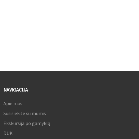
santykis 150000:1
ir 250 cd/m² ryškumas
3. 240 Hz atnaujinimo dažnis ir
3. 98 % DCI-P3, 100 % sRGB
0,03 ms atsako laikas
spalvų gama
4. 1,07B spalvų, 98 % DCI-P3
4. 10,7 mlrd. spalvų ir ΔE≤2
ir 97 % NTSC spalvų gama
spalvų aberacija
5.
USB-C su PD 90W
5. 175 Hz atnaujinimo dažnis ir
0,1 ms atsako laikas
NAVIGACIJA
Apie mus
Susisiekite su mumis
Ekskursija po gamyklą
DUK