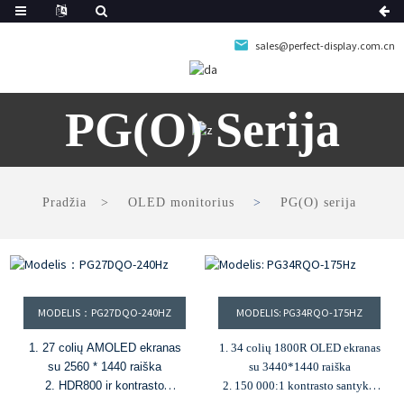
sales@perfect-display.com.cn
PG(O) Serija
Pradžia
OLED monitorius
PG(O) serija
MODELIS：PG27DQO-240HZ
MODELIS: PG34RQO-175HZ
1. 27 colių AMOLED ekranas
1. 34 colių 1800R OLED ekranas
su 2560 * 1440 raiška
su 3440*1440 raiška
2. HDR800 ir kontrasto
2. 150 000:1 kontrasto santykis