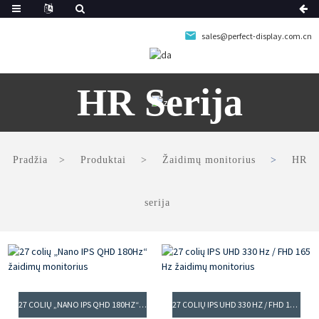
sales@perfect-display.com.cn
HR Serija
Pradžia
Produktai
Žaidimų monitorius
HR
serija
27 COLIŲ „NANO IPS QHD 180HZ“ ŽAIDIMŲ MONITORIUS
27 COLIŲ IPS UHD 330 HZ / FHD 165 HZ ŽAIDIMŲ MONITORIUS