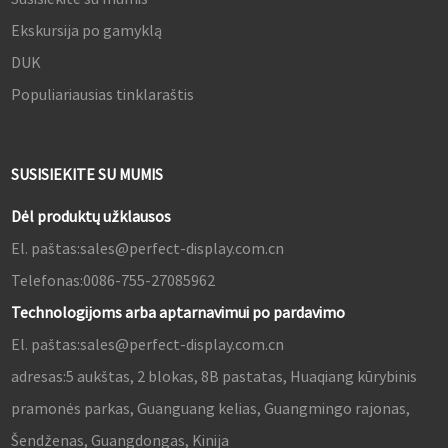
Ekskursija po gamyklą
DUK
Populiariausias tinklaraštis
SUSISIEKITE SU MUMIS
Dėl produktų užklausos
El. paštas:
sales@perfect-display.com.cn
Telefonas:
0086-755-27085962
Technologijoms arba aptarnavimui po pardavimo
El. paštas:
sales@perfect-display.com.cn
adresas:
5 aukštas, 2 blokas, 8B pastatas, Huaqiang kūrybinis
pramonės parkas, Guanguang kelias, Guangmingo rajonas,
Šendženas, Guangdongas, Kinija