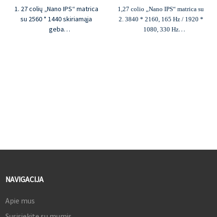
1. 27 colių „Nano IPS“ matrica
1,27 colio „Nano IPS“ matrica su
su 2560 * 1440 skiriamąja
2. 3840 * 2160, 165 Hz / 1920 *
geba
1080, 330 Hz
2. 180 Hz atnaujinimo dažnis,
3,1000:1 kontrasto santykis, 400
0,8 ms MPRT
cd/m² ryškumas
3. 1000:1 kontrasto santykis,
4.1.07B spalvų, 98% DCI-P3
400 cd/m² ryškumas
spalvų gama
4. 1,07B spalvų, 95 % DCI-P3
5. G-sync ir Freesync
spalvų gama
5. G-sync ir Freesync
NAVIGACIJA
Apie mus
Susisiekite su mumis