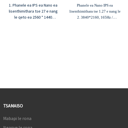
1. Phanele ea IPS ea Nano ea
Phanele ea Nano IPS ea
lisenthimithara tse 27 e nang
lisenthimithara tse 1.27 e nang le
le qeto ea 2560 * 1440
2. 3840*2160, 165Hz /
2. Sekhahla sa khatholoho sa
1920*1080, 330Hz
180Hz, 0.8ms MPRT
Karolelano ea phapang ea
3. Karolelano ea phapang ea
3.1000:1, khanya ea 400cd/m²
1000:1, khanya ea 400cd/m²
Mebala ea 4.1.07B, 98% DCI-P3
4. Mebala ea 1.07B, 95% DCI-
mebala e fapaneng
P3 mebala e fapaneng
5. G-sync le Freesync
5. G-sync le Freesync
TSAMAISO
Mabapi le rona
Iteanye le rona