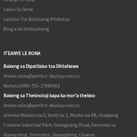
Leeto la Feme
Lipotso Tse Botsoang Khafetsa
Blog e ka Sehloohong
ITEANYE LE RONA
Bakeng sa Dipatlisiso tsa Dihlahiswa
Imeile:
sales@perfect-display.com.cn
Mohala:
0086-755-27085962
Bakeng sa Theknoloji kapa ka mor'a thekiso
Imeile:
sales@perfect-display.com.cn
aterese:
Mokato oa 5, Yuniti ea 2, Moaho oa 8B, Huaqiang
Creative Industrial Park, Guanguang Road, Setereke sa
Guangming, Shenzhen, Guangdong, Chaena