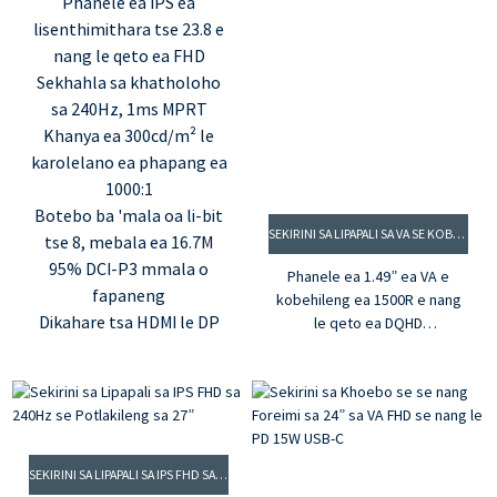
Phanele ea IPS ea
lisenthimithara tse 23.8 e
nang le qeto ea FHD
Sekhahla sa khatholoho
sa 240Hz, 1ms MPRT
Khanya ea 300cd/m² le
karolelano ea phapang ea
1000:1
Botebo ba 'mala oa li-bit
SEKIRINI SA LIPAPALI SA VA SE KOBEHILENG SA 1500R SA 165HZ SA 49”
tse 8, mebala ea 16.7M
95% DCI-P3 mmala o
Phanele ea 1.49” ea VA e
fapaneng
kobehileng ea 1500R e nang
Dikahare tsa HDMI le DP
le qeto ea DQHD
Sekhahla sa khatholoho sa
2.165Hz le 1ms MPRT
Theknoloji ea 3.G-sync le
FreeSync
Mebala ea 4.16.7M le gamut
ea mebala ea 95% DCI-P3
SEKIRINI SA LIPAPALI SA IPS FHD SA 240HZ SE POTLAKILENG SA 27”
5. Karolelano ea phapang