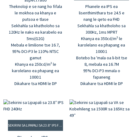
aspect ratio
Theknoloji e se nang ho fifala
Phanele ea IPS ea
le mokhoa oa khanya e
lisenthimithara tse 24.5 e
putsoa e tlase
nang le qeto ea FHD
Sekhahla sa khatholoho sa
Sekhahla sa khatholoho sa
120Hz le nako ea karabelo ea
300Hz, 1ms MPRT
5ms(G2G)
Khanya ea 350cd/m² le
Mebala e limilione tse 16.7,
karolelano ea phapang ea
95% DCI-P3 le 110% NTSC
1000:1
gamut
Botebo ba 'mala oa li-bit tse
Khanya ea 250cd/m² le
8, mebala ea 16.7M
karolelano ea phapang ea
95% DCI-P3 mmala o
1000:1
fapaneng
Dikahare tsa HDMI le DP
Dikahare tsa HDMI le DP
SEKIRINI SA LIPAPALI SA 23.8” IPS FHD 240HZ