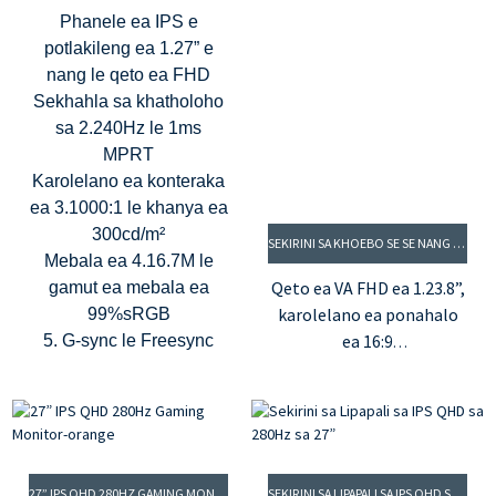
1000:1 le khanya 400cd/m²
Phanele ea IPS e
potlakileng ea 1.27” e
nang le qeto ea FHD
Sekhahla sa khatholoho
sa 2.240Hz le 1ms
MPRT
Karolelano ea konteraka
ea 3.1000:1 le khanya ea
300cd/m²
SEKIRINI SA KHOEBO SE SE NANG FOREIMI SA 24” SA VA FHD SE NANG LE PD 15W USB-C
Mebala ea 4.16.7M le
Qeto ea VA FHD ea 1.23.8”,
gamut ea mebala ea
karolelano ea ponahalo
99%sRGB
ea 16:9
5. G-sync le Freesync
2. Theknoloji e se nang ho
fifala le mokhoa oa
khanya e putsoa e tlase
Sekhahla sa khatholoho
sa 3.100Hz le nako ea
27” IPS QHD 280HZ GAMING MONITOR-ORANGE
SEKIRINI SA LIPAPALI SA IPS QHD SA 280HZ SA 27”