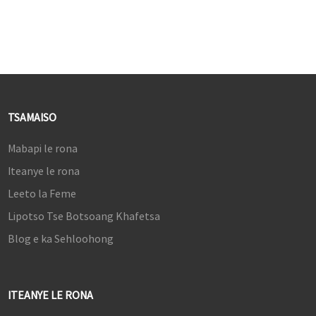
ea mebala ea 92% sRGB
5.G-sync le Freesync
5.G-sync le Freesync
TSAMAISO
Mabapi le rona
Iteanye le rona
Leeto la Feme
Lipotso Tse Botsoang Khafetsa
Blog e ka Sehloohong
ITEANYE LE RONA