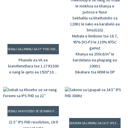
Theknoloji e se nang ho fifala
le mokhoa oa khanya e
putsoa e tlase
Sekhahla sa khatholoho sa
120Hz le nako ea karabelo ea
5ms(G2G)
Mebala e limilione tse 16.7,
95% DCI-P3 le 110% NTSC
gamut
SEBALI SA LIPAPALI SA 27″ FHD 300HZ VA R1500
Khanya ea 250cd/m² le
Phanele ea VA ea
karolelano ea phapang ea
lisenthimithara tse 1.27 R1500
1000:1
e nang le qeto ea 1920*1080
Dikahare tsa HDMI le DP
2. Sekhahla sa khatholoho sa
300Hz, 0.5ms MPRT
Karolelano ea phapang ea
3.3500:1, khanya ea 350cd/m²
Mebala ea 4.16.7M, 'mala oa
99%sRGB o fapaneng
SEBALI SA KHOEBO SE SE NANG FOREIMI SA IPS FHD SA 22”
5. G-sync le Freesync
21.5” IPS FHD resolution, 16:9
SEKIRINI SA LIPAPALI SA 24.5” IPS FHD 300HZ