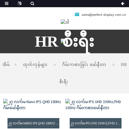
sales@perfect-display.com.cn
HR စီးရီး
အိမ်
ထုတ်ကုန်များ
ဂိမ်းကစားခြင်း မော်နီတာ
HR
စီးရီး
၂၇ လက်မ NANO IPS QHD 180HZ ဂိမ်းမော်နီတာ
၂၇ လက်မ IPS UHD 330HZ/FHD 165HZ ဂိမ်းကစားမော်နီတာ