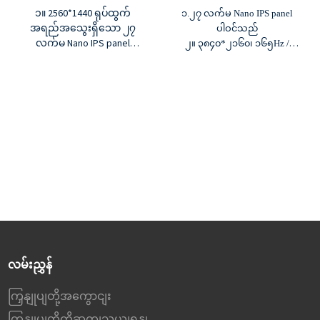
၁။ 2560*1440 ရုပ်ထွက်
၁.၂၇ လက်မ Nano IPS panel
အရည်အသွေးရှိသော ၂၇
ပါဝင်သည်
လက်မ Nano IPS panel
၂။ ၃၈၄၀*၂၁၆၀၊ ၁၆၅Hz /
၂။ 180Hz refresh rate၊ 0.8ms
၁၉၂၀*၁၀၈၀၊ ၃၃၀Hz
MPRT
၃.၁၀၀၀:၁ ဆန့်ကျင်ဘက်အချိုး၊
၃။ ၁၀၀၀:၁ ဆန့်ကျင်ဘက်
၄၀၀cd/m² တောက်ပမှု
အချိုး၊ ၄၀၀cd/m² တောက်ပမှု
၄.၁.၀၇B အရောင်များ၊ ၉၈%
၄။ 1.07B အရောင်များ၊ 95%
DCI-P3 အရောင် gamut
DCI-P3 အရောင် gamut
၅။ G-sync နှင့် Freesync
၅။ G-sync နှင့် Freesync
လမ်းညွှန်
ကြှနျုပျတို့အကွောငျး
ကြှနျုပျတို့ကိုဆကျသှယျရနျ