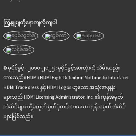
ကြှနျုပျတို့နောကျလိုကျပါ
© မူပိုင်ခွင့် - ၂၀၁၀-၂၀၂၅ : မူပိုင်ခွင့်အားလုံးကို သိမ်းဆည်း
ထားသည်။ HDMI၊ HDMI High-Definition Multimedia Interface၊
HDMI Trade dress နှင့် HDMI Logos ဟူသော အသုံးအနှုန်း
များသည် HDMI Licensing Administrator, Inc. ၏ ကုန်အမှတ်
တံဆိပ်များ သို့မဟုတ် မှတ်ပုံတင်ထားသော ကုန်အမှတ်တံဆိပ်
များဖြစ်သည်။