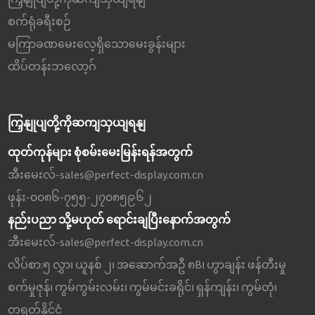
စက်ရုံခရီးစဉ်
မကြာခဏမေးလေ့ရှိသောမေးခွန်းများ
ထိပ်တန်းဘလော့ဂ်
ကြှနျုပျတို့ကိုဆကျသှယျရနျ
ထုတ်ကုန်များ စုံစမ်းမေးမြန်းရန်အတွက်
အီးမေးလ်-
sales@perfect-display.com.cn
ဖုန်း-
၀၀၈၆-၇၅၅-၂၇၀၈၅၉၆၂
နည်းပညာ သို့မဟုတ် ရောင်းချပြီးနောက်အတွက်
အီးမေးလ်-
sales@perfect-display.com.cn
လိပ်စာ:
၅ လွှာ၊ ယူနစ် ၂၊ အဆောက်အဦ ၈B၊ ဟွာချန်း ဖန်တီးမှု
စက်မှုဇုန်၊ ကွမ်ကွမ်းလမ်း၊ ကွမ်မင်းခရိုင်၊ ရှန်ကျန်း၊ ကွမ်တုံ၊
တရုတ်နိုင်ငံ