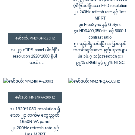
မဲ့ဒီဇိုင်းပါရှိသော FHD resolution
၂။ 240Hz refresh rate နှင့် 1ms
MPRT
၃။ FreeSync နှင့် G-Sync
၄။ HDR400,350nits နှင့် 5000:1
contrast ratio
မော်ဒယ်: MM24DFI-120HZ
၅။ တုန်ခါမှုကင်းပြီး အပြာရောင်
၁။ ၂၃.၈
"
IPS panel ပါဝင်ပြီး
အလင်းနည်းသော နည်းပညာများ
resolution 1920*1080 ရှိပါ
၆။ ၁၆.၇ သန်းအရောင်များ၊
တယ်။
၉၉% sRGB နှင့် ၇၂% NTSC
၂။ R
refresh rate 120Hz
&
၁ မီ
လီစက္ကန့် MPRT။
၃။ ၁၆.၇ သန်းအရောင်များနှင့်
၇၂% NTSC အရောင် gamut
၄။ HDR၊ တောက်ပမှု
မော်ဒယ်: MM24RFA-200HZ
၃၀၀
cd/m²
&
ဆန့်ကျင်ဘက်အချိုး
၁၀၀၀:၁
၁။ 1920*1080 resolution ရှိ
၅။ ဖရီးဆ্যান ...
&
G-Sync
သော ၂၄ လက်မ ကွေးညွှတ်
1650R VA panel
၂။ 200Hz refresh rate နှင့်
1ms MPRT