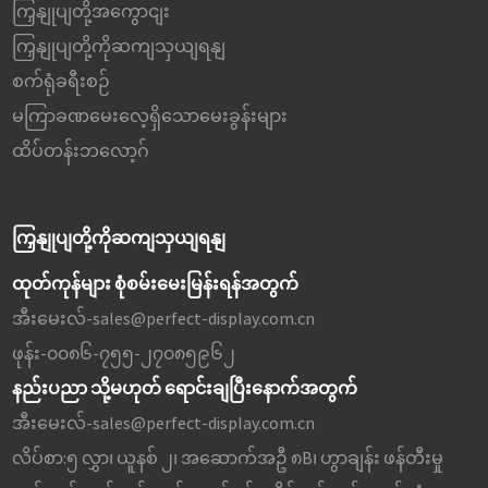
ကြှနျုပျတို့အကွောငျး
ကြှနျုပျတို့ကိုဆကျသှယျရနျ
စက်ရုံခရီးစဉ်
မကြာခဏမေးလေ့ရှိသောမေးခွန်းများ
ထိပ်တန်းဘလော့ဂ်
ကြှနျုပျတို့ကိုဆကျသှယျရနျ
ထုတ်ကုန်များ စုံစမ်းမေးမြန်းရန်အတွက်
အီးမေးလ်-
sales@perfect-display.com.cn
ဖုန်း-
၀၀၈၆-၇၅၅-၂၇၀၈၅၉၆၂
နည်းပညာ သို့မဟုတ် ရောင်းချပြီးနောက်အတွက်
အီးမေးလ်-
sales@perfect-display.com.cn
လိပ်စာ:
၅ လွှာ၊ ယူနစ် ၂၊ အဆောက်အဦ ၈B၊ ဟွာချန်း ဖန်တီးမှု