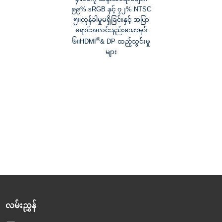
၉၉% sRGB နှင့် ၇၂% NTSC
၅။
တုန်ခါမှုမရှိခြင်းနှင့် အပြာ
ရောင်အလင်းနည်းသောမုဒ်
®
၆။
HDMI
& DP ထည့်သွင်းမှု
များ
လမ်းညွှန်