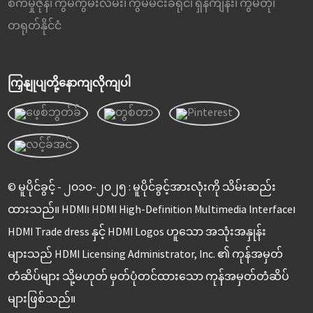
စက်မှုဇုန်၊ ကွမ်ကွမ်းလမ်း၊ ကွမ်မင်းခရိုင်၊ ရှန်ကျန်း၊ ကွမ်တုံ၊
တရုတ်နိုင်ငံ
ကြှနျုပျတို့နောကျလိုကျပါ
© မူပိုင်ခွင့် - ၂၀၁၀-၂၀၂၅ : မူပိုင်ခွင့်အားလုံးကို သိမ်းဆည်း
ထားသည်။ HDMI၊ HDMI High-Definition Multimedia Interface၊
HDMI Trade dress နှင့် HDMI Logos ဟူသော အသုံးအနှုန်း
များသည် HDMI Licensing Administrator, Inc. ၏ ကုန်အမှတ်
တံဆိပ်များ သို့မဟုတ် မှတ်ပုံတင်ထားသော ကုန်အမှတ်တံဆိပ်
များဖြစ်သည်။