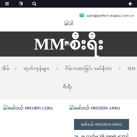
sales@perfect-display.com.cn
MM စီးရီး
အိမ်
ထုတ်ကုန်များ
ဂိမ်းကစားခြင်း မော်နီတာ
MM
စီးရီး
မော်ဒယ်: MM25DFA-240HZ
၁။ ၂၅ လက်မ VA panel၊ ဘောင်