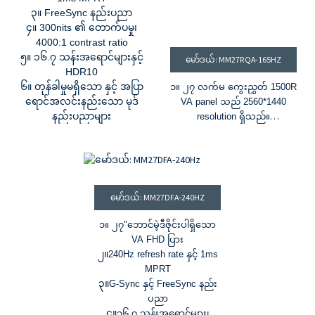
၃။ FreeSync နည်းပညာ
၄။ 300nits ၏ တောက်ပမှု၊
4000:1 contrast ratio
၅။ ၁၆.၇ သန်းအရောင်များနှင့်
မော်ဒယ်: MM27RQA-165HZ
HDR10
၆။ တုန်ခါမှုမရှိသော နှင့် အပြာ
၁။ ၂၇ လက်မ ကွေးညွှတ် 1500R
ရောင်အလင်းနည်းသော မုဒ်
VA panel သည် 2560*1440
နည်းပညာများ
resolution ရှိသည်။
၂။ 165Hz refresh rate နှင့် 1ms
MPRT
၃။ G-Sync နှင့် FreeSync နည်း
ပညာများ
၄။ 300nits ၏ တောက်ပမှု၊
မော်ဒယ်: MM27DFA-240HZ
3000:1 contrast ratio
၅။ ၁၆.၇ သန်းအရောင်များနှင့်
၁။ ၂၇
"
ဘောင်မဲ့ဒီဇိုင်းပါရှိသော
၇၂% NTSC အရောင်အစုံ
VA FHD ပြား
၆။ တုန်ခါမှုမရှိသော နှင့် အပြာ
၂။
240Hz refresh rate နှင့် 1ms
ရောင်အလင်းနည်းသော မုဒ်နည်း
MPRT
ပညာများ
၃။
G-Sync နှင့် FreeSync နည်း
ပညာ
၄။
၁၆.၇ သန်းအရောင်များ၊