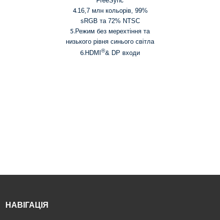
FreeSync
синього світла
4.
16,7 млн ​​кольорів, 99%
sRGB та 72% NTSC
5.
Режим без мерехтіння та
низького рівня синього світла
®
6.
HDMI
& DP входи
НАВІГАЦІЯ