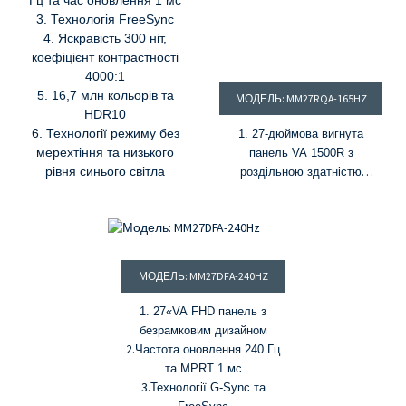
Гц та час оновлення 1 мс
3. Технологія FreeSync
4. Яскравість 300 ніт,
коефіцієнт контрастності
4000:1
5. 16,7 млн ​​кольорів та
МОДЕЛЬ: MM27RQA-165HZ
HDR10
6. Технології режиму без
1. 27-дюймова вигнута
мерехтіння та низького
панель VA 1500R з
рівня синього світла
роздільною здатністю
2560*1440
2. Частота оновлення 165 Гц
та час оновлення 1 мс
3. Технології G-Sync та
FreeSync
МОДЕЛЬ: MM27DFA-240HZ
4. Яскравість 300 ніт,
коефіцієнт контрастності
1. 27
«
VA FHD панель з
3000:1
безрамковим дизайном
5. 16,7 млн ​​кольорів та 72%
2.
Частота оновлення 240 Гц
колірної гами NTSC
та MPRT 1 мс
6. Технології режиму без
3.
Технології G-Sync та
мерехтіння та низького рівня