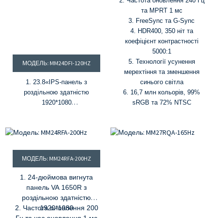
2. Частота оновлення 240 Гц
та MPRT 1 мс
3. FreeSync та G-Sync
4. HDR400, 350 ніт та
коефіцієнт контрастності
5000:1
5. Технології усунення
МОДЕЛЬ: MM24DFI-120HZ
мерехтіння та зменшення
1. 23.8
«
IPS-панель з
синього світла
роздільною здатністю
6. 16,7 млн ​​кольорів, 99%
1920*1080
sRGB та 72% NTSC
2. Р.
частота оновлення 120
Гц
&
1 мс MPRT.
3. 16,7 млн ​​кольорів та 72%
колірної гами NTSC
4. HDR, яскравість 300
кд/
МОДЕЛЬ: MM24RFA-200HZ
м²
&
коефіцієнт контрастності
1000:1
1. 24-дюймова вигнута
5. Вільна синхронізація
&
G-
панель VA 1650R з
синхронізація
роздільною здатністю
2. Частота оновлення 200
1920*1080