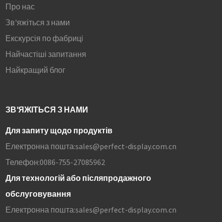
Про нас
Зв'яжіться з нами
Екскурсія по фабриці
Найчастіші запитання
Найкращий блог
ЗВ'ЯЖІТЬСЯ З НАМИ
Для запиту щодо продуктів
Електронна пошта:
sales@perfect-display.com.cn
Телефон:
0086-755-27085962
Для технологій або післяпродажного
обслуговування
Електронна пошта:
sales@perfect-display.com.cn