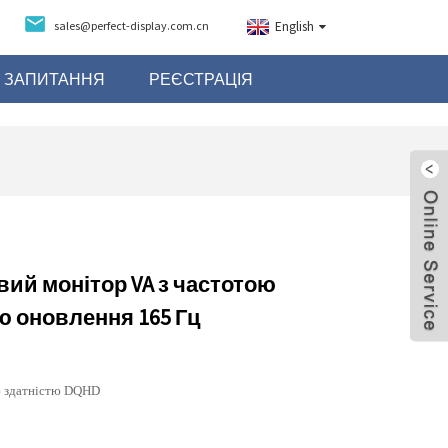
sales@perfect-display.com.cn
English
І ЗАПИТАННЯ
РЕЄСТРАЦІЯ
ий монітор VA з частотою
ю оновлення 165 Гц
ю здатністю DQHD