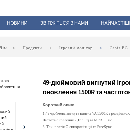
НОВИНИ
ЗВ'ЯЖІТЬСЯ З НАМИ
НАЙЧАСТІШ
Дім
Продукти
Ігровий монітор
Серія EG
49-дюймовий вигнутий ігров
оновлення 1500R та частото
Короткий опис:
1,49-дюймова вигнута панель VA 1500R з роздільно
Частота оновлення 2,165 Гц та MPRT 1 мс
3. Технологія G-синхронізації та FreeSync