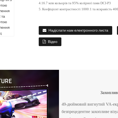
4.16.7 млн ​​кольорів та 95% колірної гами DCI-P3
5. Коефіцієнт контрастності 1000:1 та яскравість 400
Надіслати нам електронного листа
Відео
Захоплив
49-дюймовий вигнутий VA-екр
безпрецедентне захопливе візу