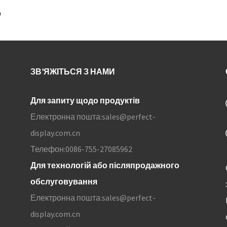
ю
ЗВ'ЯЖІТЬСЯ З НАМИ
Для запиту щодо продуктів
Електронна пошта:
sales@perfect-
display.com.cn
Телефон:
0086-755-27085962
Для технологій або післяпродажного
обслуговування
Електронна пошта:
sales@perfect-
display.com.cn