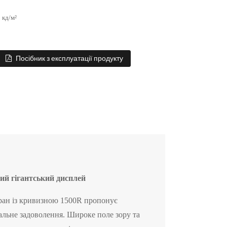
 кд/м²
Посібник з експлуатації продукту
ий гігантський дисплей
ан із кривизною 1500R пропонує
альне задоволення. Широке поле зору та