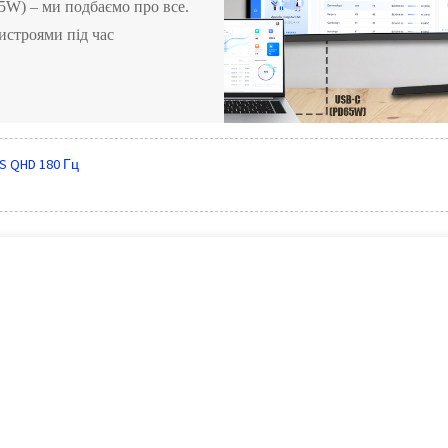
W) – ми подбаємо про все.
истроями під час
S QHD 180 Гц