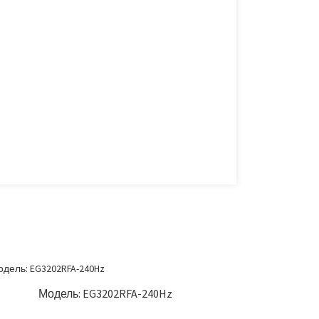
Модель: EG3202RFA-240Hz
34-д