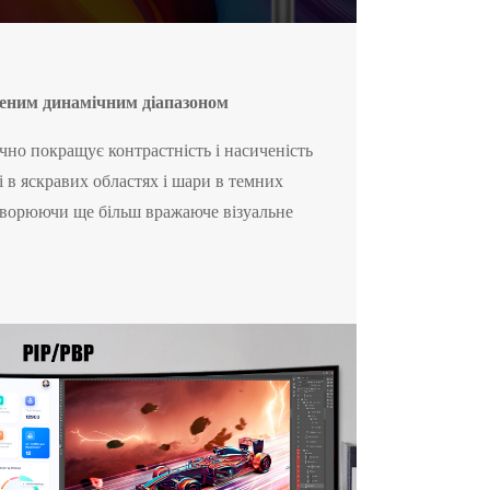
еним динамічним діапазоном
но покращує контрастність і насиченість
і в яскравих областях і шари в темних
творюючи ще більш вражаюче візуальне