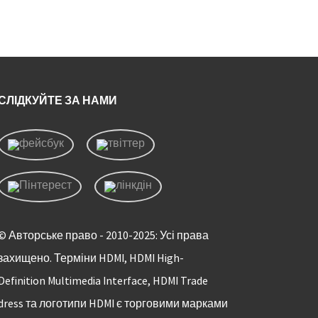
надширо
СЛІДКУЙТЕ ЗА НАМИ
© Авторське право - 2010-2025: Усі права
захищено. Терміни HDMI, HDMI High-
Definition Multimedia Interface, HDMI Trade
dress та логотипи HDMI є торговими марками