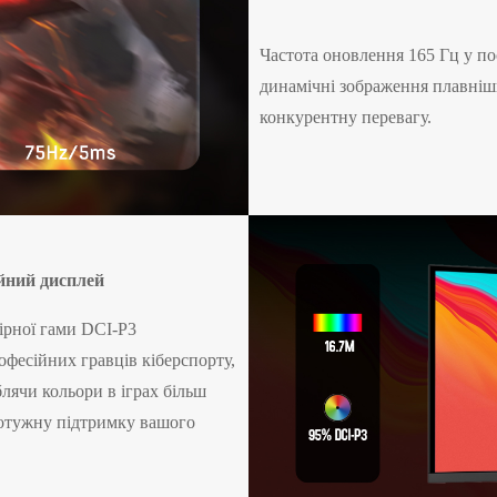
Частота оновлення 165 Гц у по
динамічні зображення плавні
конкурентну перевагу.
йний дисплей
лірної гами DCI-P3
фесійних гравців кіберспорту,
лячи кольори в іграх більш
потужну підтримку вашого