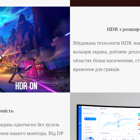
HDR з розшир
Вбудована технологія HDR знач
кольорів екрана, роблячи детал
областях більш насиченими, с
враження для гравців.
чність
авдань одночасно без зусиль
ення нашого монітора. Від DP