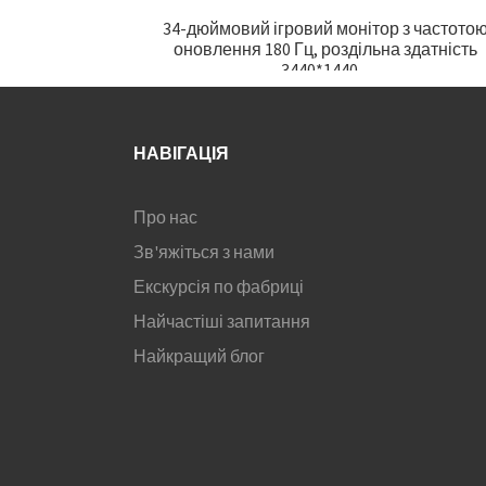
34-дюймовий ігровий монітор з частото
оновлення 180 Гц, роздільна здатність
3440*1440 ...
НАВІГАЦІЯ
Про нас
Зв'яжіться з нами
Екскурсія по фабриці
Найчастіші запитання
Найкращий блог