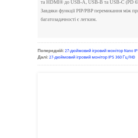
та HDMI® до USB-A, USB-B та USB-C (PD 65
Завдяки функції PIP/PBP перемикання між пр
багатозадачності є легким.
Попередній:
27-дюймовий ігровий монітор Nano IP
Далі:
27-дюймовий ігровий монітор IPS 360 Гц FHD