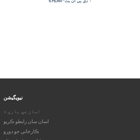
6.
۽ ڊي پي ان پٽ
HDMI
نيويگيشن
اسان جي باري ۾
اسان سان رابطو ڪريو
ڪارخاني جو دورو