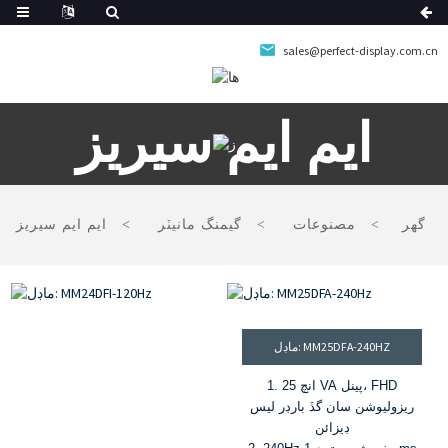
sales@perfect-display.com.cn
ايم ايم سيريز
گھر
مصنوعات
گيمنگ مانيٽر
ايم ايم سيريز
ماڊل: MM25DFA-240HZ
1. 25 انچ VA پينل، FHD
ريزوليوشن سان گڏ بارڊر ليس
ڊيزائن