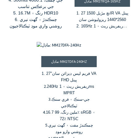
4. 300nits جي چمڪ، 4000:1
ماڊل: MM27RQA-165HZ
جي برعڪس تناسب
5. 16.7M رنگ ۽ HDR10
1. 27 انچ مڙيل 1500R VA پينل
6. چمڪندڙ ۽ گهٽ نيري
2560*1440 ريزوليوشن سان
روشني واري موڊ ٽيڪنالاجيون
2. 165Hz ريفريش ريٽ ۽ 1ms
MPRT
3. جي-سنڪ ۽ فري سنڪ
ٽيڪنالاجيون
4. 300nits جي چمڪ، 3000:1
جي برعڪس تناسب
ماڊل: MM27DFA-240HZ
5. 16.7 ملين رنگ ۽ 72٪ NTSC
رنگ گامٽ
فريم لیس ڊيزائن سان VA
"
1. 27
6. چمڪندڙ ۽ گهٽ نيري روشني
FHD پينل
واري موڊ ٽيڪنالاجيون
2.
240Hz ريفريش ريٽ ۽ 1ms
MPRT
3.
جي-سنڪ ۽ فري سنڪ
ٽيڪنالاجي
4.
16.7 ملين رنگ، 99٪ sRGB ۽
72٪ NTSC
5.
چمڪندڙ مفت ۽ گهٽ نيري
روشني وارو موڊ
®