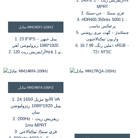
2. 240Hz ريفريش ريٽ ۽ 1ms
MPRT
3. فري سنڪ ۽ جي-سنڪ
4. HDR400,350nits ۽ 5000:1
برعڪس تناسب
ماڊل: MM24DFI-120HZ
5. چمڪندڙ ۽ گهٽ نيري روشني
واريون ٽيڪنالاجيون
IPS پينل جنهن ۾
"
1. 23.8
6. 16.7 ملين رنگ، 99٪ sRGB ۽
1920*1080 ريزوليوشن آهي.
72٪ NTSC
1 ايم
&
ايفريش ريٽ 120Hz
2. آر
ايس ايم پي آر ٽي.
3. 16.7 ملين رنگ ۽ 72٪ NTSC
رنگ گامٽ
4. HDR، چمڪ 300
سي ڊي/
چورس ميٽر
&
برعڪس تناسب
ماڊل: MM24RFA-200HZ
1000:1
5. فري سنڪ
&
جي-سنڪ
1. 24 انچ مڙيل 1650R VA
پينل 1920*1080 ريزوليوشن
سان
2. 200Hz ريفريش ريٽ ۽
1ms MPRT
3. فري سنڪ ٽيڪنالاجي