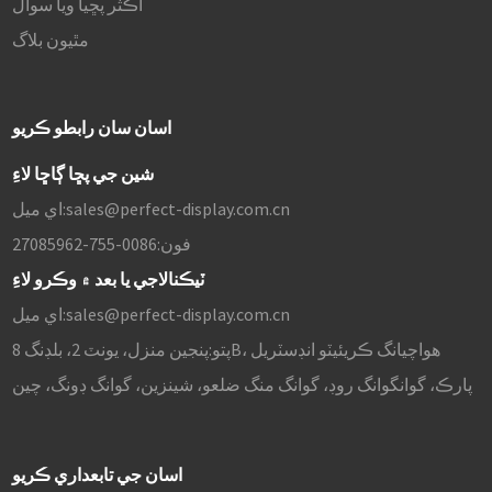
اڪثر پڇيا ويا سوال
مٿيون بلاگ
اسان سان رابطو ڪريو
شين جي پڇا ڳاڇا لاءِ
sales@perfect-display.com.cn
اي ميل:
فون:
0086-755-27085962
ٽيڪنالاجي يا بعد ۾ وڪرو لاءِ
sales@perfect-display.com.cn
اي ميل:
پتو:
پنجين منزل، يونٽ 2، بلڊنگ 8B، هواچيانگ ڪريئيٽو انڊسٽريل
پارڪ، گوانگوانگ روڊ، گوانگ منگ ضلعو، شينزين، گوانگ ڊونگ، چين
اسان جي تابعداري ڪريو