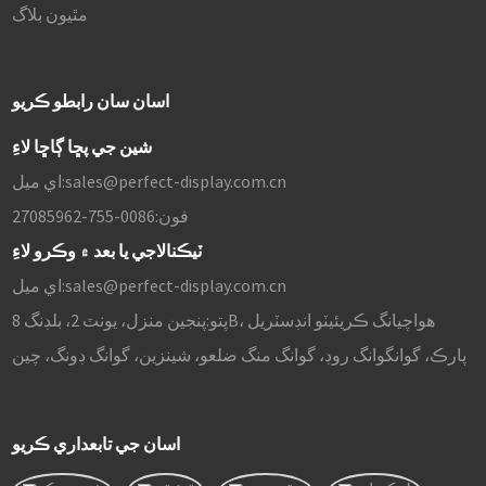
مٿيون بلاگ
اسان سان رابطو ڪريو
شين جي پڇا ڳاڇا لاءِ
sales@perfect-display.com.cn
اي ميل:
فون:
0086-755-27085962
ٽيڪنالاجي يا بعد ۾ وڪرو لاءِ
sales@perfect-display.com.cn
اي ميل:
پتو:
پنجين منزل، يونٽ 2، بلڊنگ 8B، هواچيانگ ڪريئيٽو انڊسٽريل
پارڪ، گوانگوانگ روڊ، گوانگ منگ ضلعو، شينزين، گوانگ ڊونگ، چين
اسان جي تابعداري ڪريو