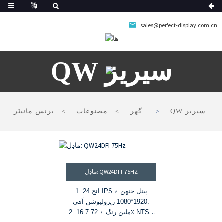
sales@perfect-display.com.cn
QW سيريز
QW سيريز
گھر
مصنوعات
بزنس مانيٽر
ماڊل: QW24DFI-75HZ
1. 24 انچ IPS پينل جنهن ۾
1920*1080 ريزوليوشن آهي.
2. 16.7 ملين رنگ ۽ 72٪ NTSC