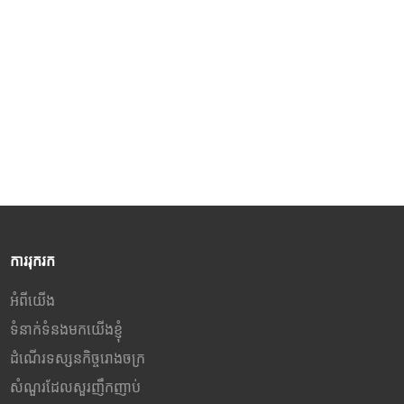
NTSC color gamut
៣. HDR10, ពន្លឺ 250 cd/m² និង
សមាមាត្រកម្រិតពណ៌ 1000:1
៤. អត្រាធ្វើឱ្យស្រស់ 75Hz និងពេល
វេលាឆ្លើយតប 8ms (G2G)
®
៥. រន្ធ HDMI
, រន្ធ DP និង USB-C
(PD 65W)
ការរុករក
អំពីយើង
ទំនាក់ទំនងមកយើងខ្ញុំ
ដំណើរទស្សនកិច្ចរោងចក្រ
សំណួរដែលសួរញឹកញាប់