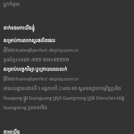
ប្លុក​កំពូល
ទាក់ទងមកយើងខ្ញុំ
សម្រាប់ការសាកសួរផលិតផល
អ៊ីមែល៖
sales@perfect-display.com.cn
ទូរស័ព្ទ៖
០០៨៦-៧៥៥-២៧០៨៥៩៦២
សម្រាប់បច្ចេកវិទ្យា ឬក្រោយពេលលក់
អ៊ីមែល៖
sales@perfect-display.com.cn
អាសយដ្ឋាន៖
ជាន់ទី 5 អង្គភាពទី 2 អគារ 8B សួនឧស្សាហកម្មច្នៃប្រឌិត
Huaqiang ផ្លូវ Guanguang ស្រុក Guangming ក្រុង Shenzhen ខេត្ត
Guangdong ប្រទេសចិន
តាមយើង