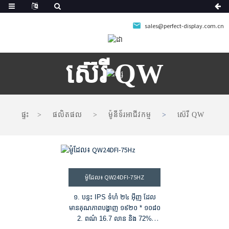
sales@perfect-display.com.cn
ស៊េរី QW
ផ្ទះ
ផលិតផល
ម៉ូនីទ័រអាជីវកម្ម
ស៊េរី QW
ម៉ូដែល៖ QW24DFI-75HZ
១. បន្ទះ IPS ទំហំ ២៤ អ៊ីញ ដែល
មានគុណភាពបង្ហាញ ១៩២០ * ១០៨០
2. ពណ៌ 16.7 លាន និង 72%