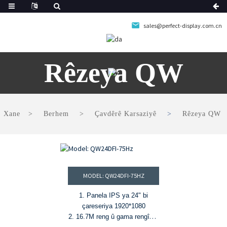
sales@perfect-display.com.cn
Rêzeya QW
Xane
Berhem
Çavdêrê Karsaziyê
Rêzeya QW
MODEL: QW24DFI-75HZ
1. Panela IPS ya 24" bi
çareseriya 1920*1080
2. 16.7M reng û gama rengîn a