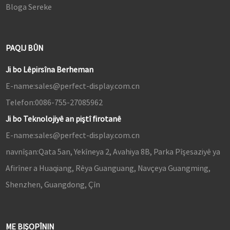
Bloga Sereke
PAQIJ BÛN
Ji bo Lêpirsîna Berheman
E-name:
sales@perfect-display.com.cn
Telefon:
0086-755-27085962
Ji bo Teknolojiyê an piştî firotanê
E-name:
sales@perfect-display.com.cn
navnîşan:
Qata 5an, Yekîneya 2, Avahiya 8B, Parka Pîşesaziyê ya
Afirîner a Huaqiang, Rêya Guanguang, Navçeya Guangming,
Shenzhen, Guangdong, Çîn
ME BIŞOPÎNIN