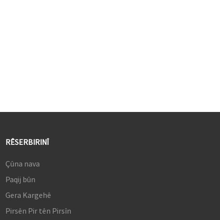
72% NTSC
3. HDR10, geşiya 250 cd/m² û
rêjeya berevajî ya 1000:1
4. Rêjeya nûvekirinê ya 75Hz
û dema bersivê ya 8ms (G2G)
®
5. HDMI
, portên DP û USB-C
(PD 65W)
RÊSERBIRINÎ
Çûna nava
Paqij bûn
Gera Kargehê
Pirsên Pir tên Pirsîn