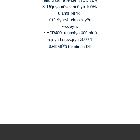
reng û gama rengê NTSC 72%
3. Rêjeya nûvekirinê ya 100Hz
û 1ms MPRT
٤.
G-Sync
&
Teknolojiyên
FreeSync
5.
HDR400, ronahîya 300 nît û
rêjeya berevajîya 3000:1
®
6.
HDMI
û têketinên DP