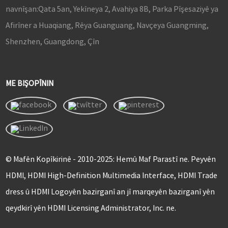
navnîşan:
Qata 5an, Yekîneya 2, Avahiya 8B, Parka Pîşesaziyê ya
Afirîner a Huaqiang, Rêya Guanguang, Navçeya Guangming,
Shenzhen, Guangdong, Çîn
ME BIŞOPÎNIN
© Mafên Kopîkirinê - 2010-2025: Hemû Maf Parastî ne. Peyvên
HDMI, HDMI High-Definition Multimedia Interface, HDMI Trade
dress û HDMI Logoyên bazirganî an jî marqeyên bazirganî yên
qeydkirî yên HDMI Licensing Administrator, Inc. ne.