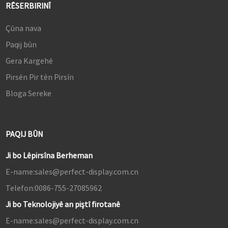
RÊSERBIRINÎ
Çûna nava
Paqij bûn
Gera Kargehê
Pirsên Pir tên Pirsîn
Bloga Sereke
PAQIJ BÛN
Ji bo Lêpirsîna Berheman
E-name:
sales@perfect-display.com.cn
Telefon:
0086-755-27085962
Ji bo Teknolojiyê an piştî firotanê
E-name:
sales@perfect-display.com.cn