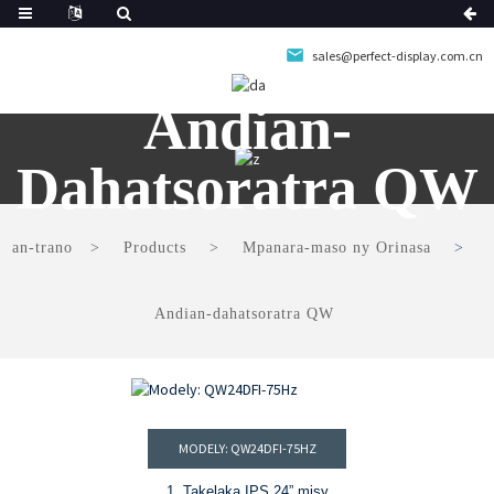
sales@perfect-display.com.cn
Andian-
Dahatsoratra QW
an-trano
Products
Mpanara-maso ny Orinasa
Andian-dahatsoratra QW
MODELY: QW24DFI-75HZ
1. Takelaka IPS 24” misy