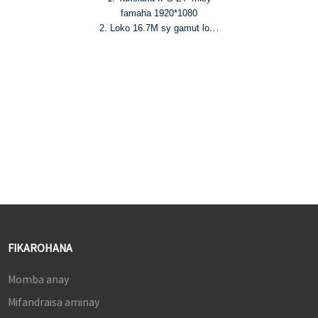
famaha 1920*1080
2. Loko 16.7M sy gamut loko
NTSC 72%
3. HDR10, famirapiratana 250
cd/m² ary tahan'ny
fifanoherana 1000:1
4. Hafainganam-pandeha
fanavaozana 75Hz sy fotoana
famaliana 8ms (G2G)
®
5. HDMI
, seranana DP sy
USB-C (PD 65W)
FIKAROHANA
Momba anay
Mifandraisa aminay