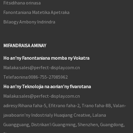
Fitsidihana orinasa
Fanontaniana Matetika Apetraka
Bilaogy Ambony Indrindra
MIFANDRAISA AMINAY
Ho an'ny Fanontaniana momba ny Vokatra
Mailaka:
sales@perfect-display.com.cn
Telefaonina:
0086-755-27085962
Ho an'ny Teknolojia na aorian'ny fivarotana
Mailaka:
sales@perfect-display.com.cn
adiresy:
Rihana faha-5, Efitrano faha-2, Trano faha-8B, Valan-
javaboarin'ny Indostrialy Huaqiang Creative, Lalana
Guangguang, Distrikan'i Guangming, Shenzhen, Guangdong,