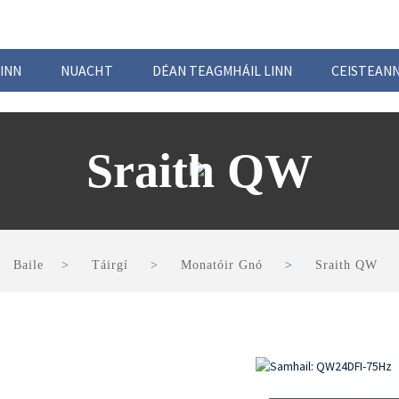
INN
NUACHT
DÉAN TEAGMHÁIL LINN
CEISTEANN
Sraith QW
Baile
Táirgí
Monatóir Gnó
Sraith QW