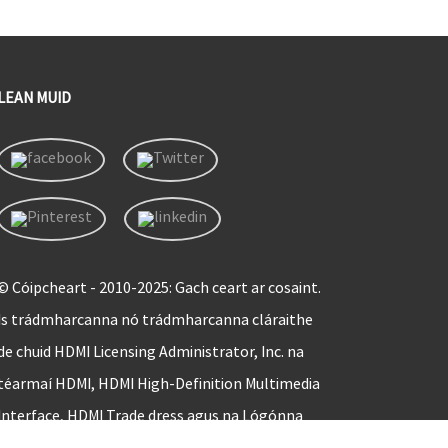
LEAN MUID
© Cóipcheart - 2010-2025: Gach ceart ar cosaint.
Is trádmharcanna nó trádmharcanna cláraithe
de chuid HDMI Licensing Administrator, Inc. na
téarmaí HDMI, HDMI High-Definition Multimedia
Interface, HDMI Trade dress agus na Lógónna
HDMI.