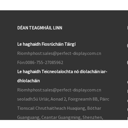
DÉAN TEAGMHÁIL LINN
Le haghaidh Fiosrúcháin Táirgí
Ríomhphost:
sales@perfect-display.com.cn
Fón:
0086-755-27085962
Le haghaidh Teicneolaíochta nó díolacháin iar-
dhíolacháin
Ríomhphost:
sales@perfect-display.com.cn
seoladh:
5ú Urlár, Aonad 2, Foirgneamh 8B, Páirc
Tionscail Chruthaitheach Huaqiang, Bóthar
Guanguang, Ceantar Guangming, Shenzhen,
Guangdong, an tSín