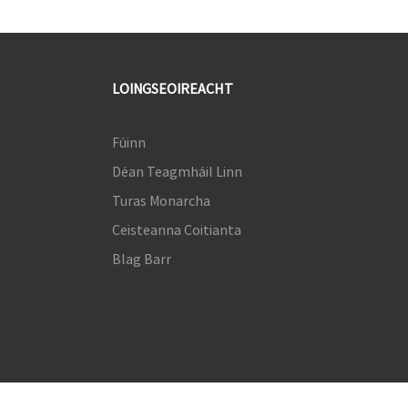
LOINGSEOIREACHT
Fúinn
Déan Teagmháil Linn
Turas Monarcha
Ceisteanna Coitianta
Blag Barr