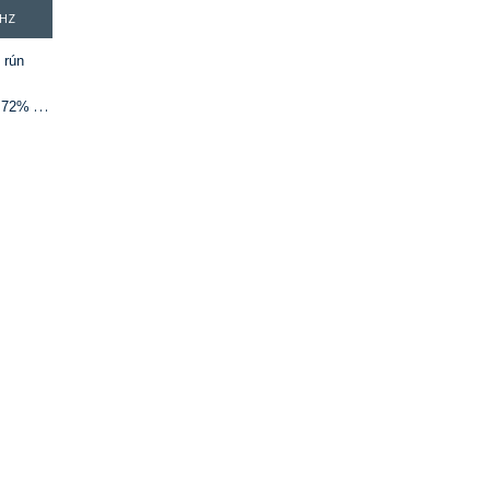
5HZ
 rún
 72% de
SC
m² agus
 1000:1
Hz agus
G2G)
P agus
)