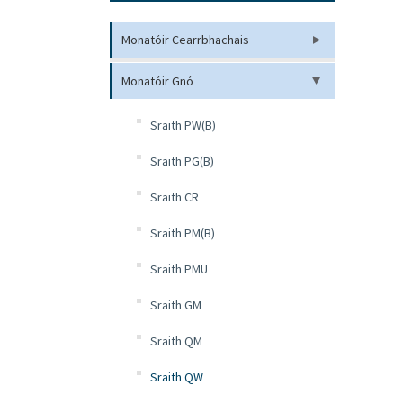
Monatóir Cearrbhachais
Monatóir Gnó
Sraith PW(B)
Sraith PG(B)
Sraith CR
Sraith PM(B)
Sraith PMU
Sraith GM
Sraith QM
Sraith QW