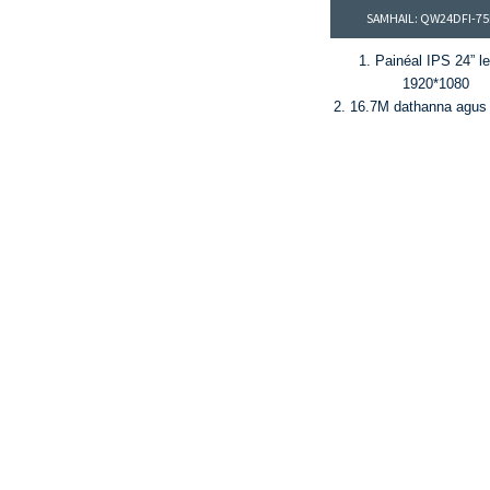
SAMHAIL: QW24DFI-7
1. Painéal IPS 24” le
1920*1080
2. 16.7M dathanna agus
raon dathanna NT
3. HDR10, gile 250 cd/
cóimheas codarsnachta
4. Ráta athnuachana 75
am freagartha 8ms (
®
5. HDMI
, calafoirt D
USB-C (PD 65W