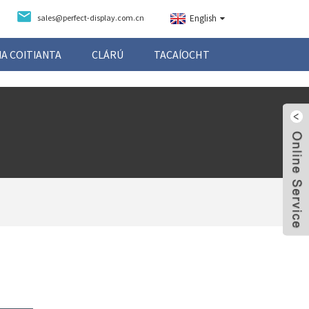
sales@perfect-display.com.cn
English
A COITIANTA
CLÁRÚ
TACAÍOCHT