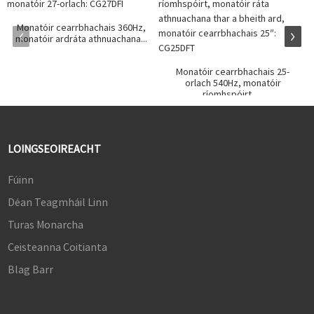
Monatóir cearrbhachais 360Hz,
monatóir ardráta athnuachana...
Monatóir cearrbhachais 25-
orlach 540Hz, monatóir
ríomhspóirt, ...
LOINGSEOIREACHT
Fúinn
Déan Teagmháil Linn
Turas Monarcha
Ceisteanna Coitianta
Blag Barr