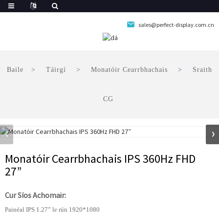
sales@perfect-display.com.cn
Baile
Táirgí
Monatóir Cearrbhachais
Sraith
CG
Monatóir Cearrbhachais IPS 360Hz FHD
27”
Cur Síos Achomair:
Painéal IPS 1.27” le rún 1920*1080