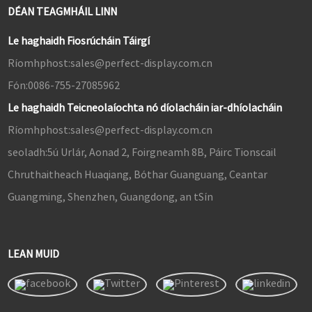
DÉAN TEAGMHÁIL LINN
Le haghaidh Fiosrúcháin Táirgí
Ríomhphost:
sales@perfect-display.com.cn
Fón:
0086-755-27085962
Le haghaidh Teicneolaíochta nó díolacháin iar-dhíolacháin
Ríomhphost:
sales@perfect-display.com.cn
seoladh:
5ú Urlár, Aonad 2, Foirgneamh 8B, Páirc Tionscail
Chruthaitheach Huaqiang, Bóthar Guanguang, Ceantar
Guangming, Shenzhen, Guangdong, an tSín
LEAN MUID