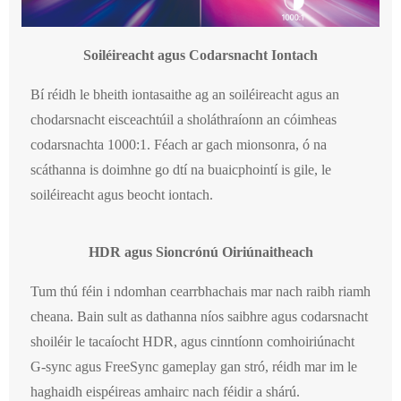
Soiléireacht agus Codarsnacht Iontach
Bí réidh le bheith iontasaithe ag an soiléireacht agus an
chodarsnacht eisceachtúil a sholáthraíonn an cóimheas
codarsnachta 1000:1. Féach ar gach mionsonra, ó na
scáthanna is doimhne go dtí na buaicphointí is gile, le
soiléireacht agus beocht iontach.
HDR agus Sioncrónú Oiriúnaitheach
Tum thú féin i ndomhan cearrbhachais mar nach raibh riamh
cheana. Bain sult as dathanna níos saibhre agus codarsnacht
shoiléir le tacaíocht HDR, agus cinntíonn comhoiriúnacht
G-sync agus FreeSync gameplay gan stró, réidh mar im le
haghaidh eispéireas amhairc nach féidir a shárú.