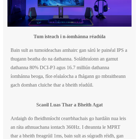
Tum isteach i n-íomhánna réadúla
Bain sult as tumoideachas amhairc gan sárú le painéal IPS a
thugann beatha do na dathanna. Soláthraíonn an gamut
dathanna 80% DCI-P3 agus 16.7 milliún dathanna
íomhánna beoga, fíor-réalaíocha a fhágann go mbraitheann
gach domhan cluiche thar a bheith réadúil.
Scaoil Luas Thar a Bheith Agat
Ardaigh do fheidhmíocht cearrbhachais go hardáin nua leis
an ráta athnuachana iontach 360Hz. I dteannta le MPRT
thar a bheith freagrúil 1ms, bain sult as súgradh réidh, gan