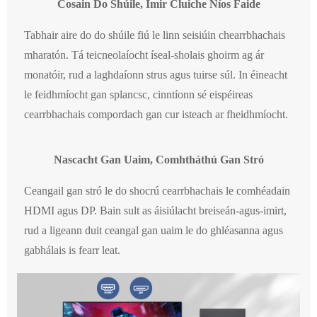
Cosain Do Shúile, Imir Cluiche Níos Faide
Tabhair aire do do shúile fiú le linn seisiúin chearrbhachais
mharatón. Tá teicneolaíocht íseal-sholais ghoirm ag ár
monatóir, rud a laghdaíonn strus agus tuirse súl. In éineacht
le feidhmíocht gan splancsc, cinntíonn sé eispéireas
cearrbhachais compordach gan cur isteach ar fheidhmíocht.
Nascacht Gan Uaim, Comhtháthú Gan Stró
Ceangail gan stró le do shocrú cearrbhachais le comhéadain
HDMI agus DP. Bain sult as áisiúlacht breiseán-agus-imirt,
rud a ligeann duit ceangal gan uaim le do ghléasanna agus
gabhálais is fearr leat.