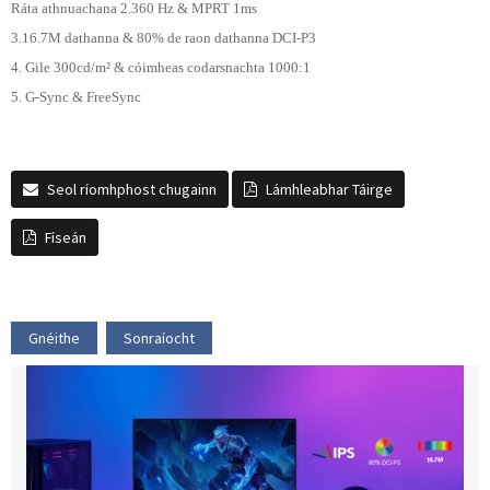
Ráta athnuachana 2.360 Hz & MPRT 1ms
3.16.7M dathanna & 80% de raon dathanna DCI-P3
4. Gile 300cd/m² & cóimheas codarsnachta 1000:1
5. G-Sync & FreeSync
Seol ríomhphost chugainn
Lámhleabhar Táirge
Físeán
Gnéithe
Sonraíocht