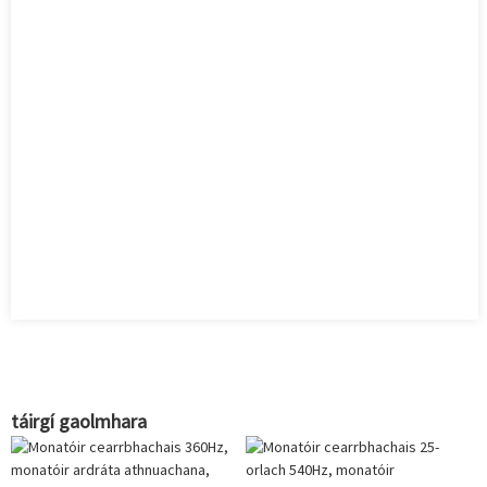
táirgí gaolmhara