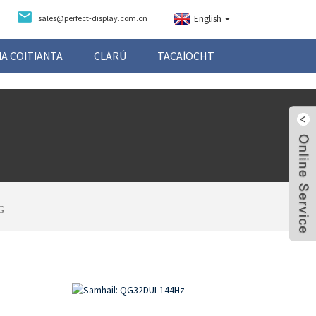
sales@perfect-display.com.cn
English
A COITIANTA
CLÁRÚ
TACAÍOCHT
G