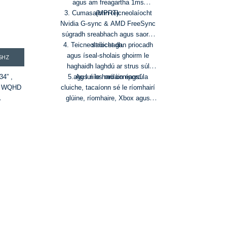
agus am freagartha 1ms
3. Cumasaíonn teicneolaíocht
(MPRT).
Nvidia G-sync & AMD FreeSync
súgradh sreabhach agus saor ó
4. Teicneolaíocht gan priocadh
stróiceadh.
agus íseal-sholais ghoirm le
5HZ
haghaidh laghdú ar strus súl
34” ,
5. Ag luí le hardáin éagsúla
agus níos mó compord.
ch WQHD
cluiche, tacaíonn sé le ríomhairí
glúine, ríomhaire, Xbox agus
PS5 etc.
165Hz,
reeSyn,
00%sRGB
 E <2
& KVM
W)