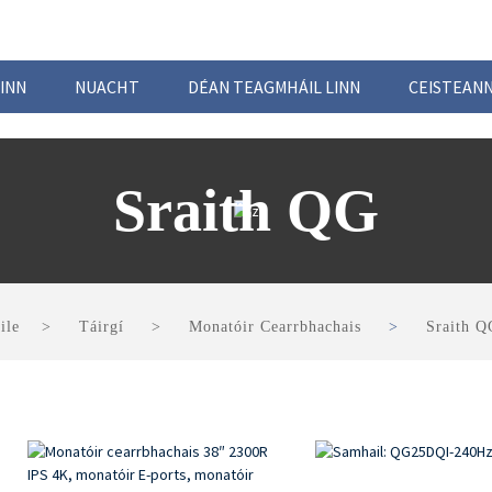
INN
NUACHT
DÉAN TEAGMHÁIL LINN
CEISTEANN
Sraith QG
ile
Táirgí
Monatóir Cearrbhachais
Sraith Q