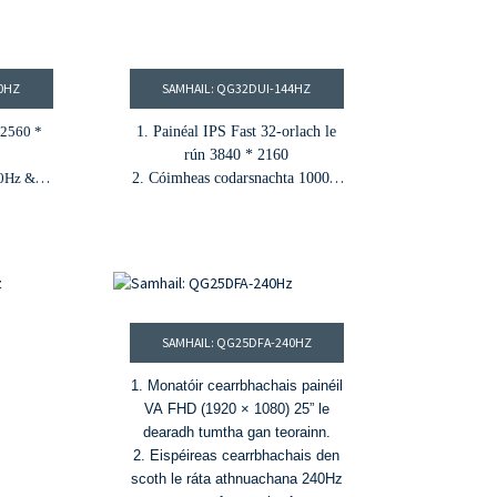
40HZ
SAMHAIL: QG32DUI-144HZ
n 2560 *
1. Painéal IPS Fast 32-orlach le
rún 3840 * 2160
40Hz &
2. Cóimheas codarsnachta 1000:1
& 400cd/m²
²
gile
 DCI-P3
3. Ráta athnuachana 144Hz & am
nachta &
freagartha 1ms
4. 95% DCI-P3
raon dathanna
nc
&
1.
0
7B
dathanna
4×2
5. HDR400
SAMHAIL: QG25DFA-240HZ
1. Monatóir cearrbhachais painéil
VA FHD (1920 × 1080) 25” le
dearadh tumtha gan teorainn.
2. Eispéireas cearrbhachais den
scoth le ráta athnuachana 240Hz