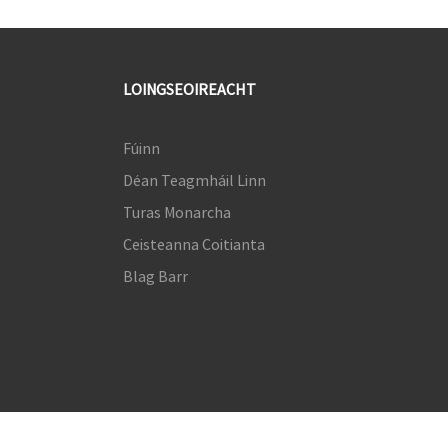
LOINGSEOIREACHT
Fúinn
Déan Teagmháil Linn
Turas Monarcha
Ceisteanna Coitianta
Blag Barr