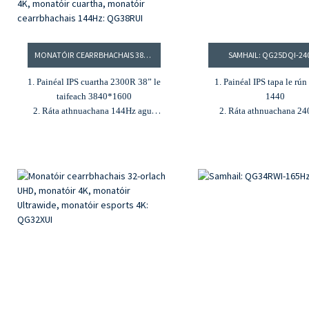
MONATÓIR CEARRBHACHAIS 38″ 2300R IPS 4K, MONATÓIR E-PORTS, MONATÓIR 4K, MONATÓIR CUARTHA, MONATÓIR CEARRBHACHAIS 144HZ: QG38RUI
SAMHAIL: QG25DQI-2
1. Painéal IPS cuartha 2300R 38” le
1. Painéal IPS tapa le rú
taifeach 3840*1600
1440
2. Ráta athnuachana 144Hz agus
2. Ráta athnuachana 2
MPRT 1ms
MPRT 1ms
3. Gile 300cd/m² agus cóimheas
3. Gamut dathanna 95%
codarsnachta 2000:1
4. 1000:1
cóimheas codars
4. Gamut dathanna 96% DCI-P3
350 cd/m²
²
gile
agus sRGB 100%
5. Freesync & G-sy
5. Ionchuir HDMI, DP, USB-A,
6. HDMI2.0×2+DP1.
USB-B, agus USB-C (PD 65W)
6. Feidhm PIP/PBP