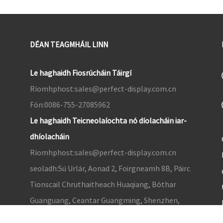
DÉAN TEAGMHÁIL LINN
Le haghaidh Fiosrúcháin Táirgí
Ríomhphost:
sales@perfect-display.com.cn
Fón:
0086-755-27085962
Le haghaidh Teicneolaíochta nó díolacháin iar-
dhíolacháin
Ríomhphost:
sales@perfect-display.com.cn
seoladh:
5ú Urlár, Aonad 2, Foirgneamh 8B, Páirc
Tionscail Chruthaitheach Huaqiang, Bóthar
Guanguang, Ceantar Guangming, Shenzhen,
Guangdong, an tSín