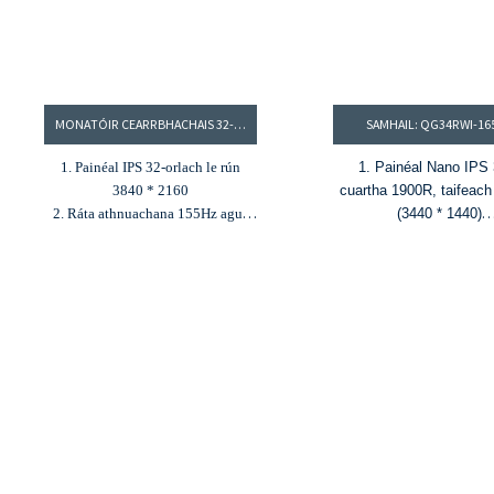
MONATÓIR CEARRBHACHAIS 32-ORLACH UHD, MONATÓIR 4K, MONATÓIR ULTRAWIDE, MONATÓIR ESPORTS 4K: QG32XUI
SAMHAIL: QG34RWI-16
1. Painéal IPS 32-orlach le rún
1. Painéal Nano IPS 
3840 * 2160
cuartha 1900R, taifea
2. Ráta athnuachana 155Hz agus
(3440 * 1440)
MPRT 1ms
3. 1.07B dathanna agus 97% DCI-
2. Ráta athnuachana 
P3, gamut dathanna 100% sRGB
MPRT 1ms, G-Sync & F
4. Ionchuir HDMI, DP, USB-A,
HDR10
USB-B agus USB-C (PD 65 W)
5. Feidhm HDR
3. 1.07B dathanna, 1
& 95% DCI-P3, Delta
4. Feidhm PIP/PBP 
5. USB-C (PD 90