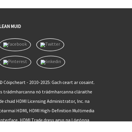
LEAN MUID
© Cóipcheart - 2010-2025: Gach ceart ar cosaint.
Is trádmharcanna nó trádmharcanna cláraithe
de chuid HDMI Licensing Administrator, Inc. na
téarmaí HDMI, HDMI High-Definition Multimedia
Interface, HDMI Trade dress agus na Lógónna
HDMI.