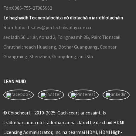
Fón:
0086-755-27085962
Le haghaidh Teicneolaíochta nó díolacháin iar-dhíolacháin
Ríomhphost:
sales@perfect-display.com.cn
seoladh:
5ú Urlár, Aonad 2, Foirgneamh 8B, Páirc Tionscail
Chruthaitheach Huaqiang, Bóthar Guanguang, Ceantar
Guangming, Shenzhen, Guangdong, an tSín
LEAN MUID
© Cóipcheart - 2010-2025: Gach ceart ar cosaint. Is
trádmharcanna nó trádmharcanna cláraithe de chuid HDMI
Licensing Administrator, Inc. na téarmaí HDMI, HDMI High-