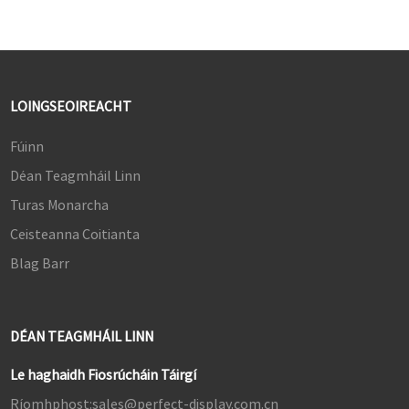
LOINGSEOIREACHT
Fúinn
Déan Teagmháil Linn
Turas Monarcha
Ceisteanna Coitianta
Blag Barr
DÉAN TEAGMHÁIL LINN
Le haghaidh Fiosrúcháin Táirgí
Ríomhphost:
sales@perfect-display.com.cn