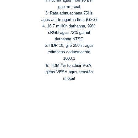
fhliuchra agus mód solais
ghoirm íseal
3. Ráta athnuachana 75Hz
agus am freagartha 8ms (G2G)
4. 16.7 milliún dathanna, 99%
sRGB agus 72% gamut
dathanna NTSC
5. HDR 10, gile 250nit agus
cóimheas codarsnachta
1000:1
®
6. HDMI
& Ionchuir VGA,
gléas VESA agus seastán
miotail