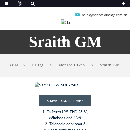
sales@perfect-display.com.cn
Sraith GM
Baile
Táirgí
Monatóir Gnó
Sraith GM
SAMHAIL: GM24DFI-75HZ
1. Taifeach IPS FHD 23.8”,
cóimheas gné 16:9
2. Teicneolaíocht saor ó