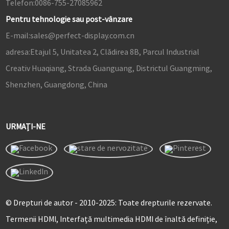
Telefon:
0086-755-27085962
Pentru tehnologie sau post-vânzare
E-mail:
sales@perfect-display.com.cn
adresa:
Etajul 5, Unitatea 2, Clădirea 8B, Parcul Industrial
Creativ Huaqiang, Strada Guanguang, Districtul Guangming,
Shenzhen, Guangdong, China
URMAȚI-NE
© Drepturi de autor - 2010-2025: Toate drepturile rezervate.
Termenii HDMI, Interfață multimedia HDMI de înaltă definiție,