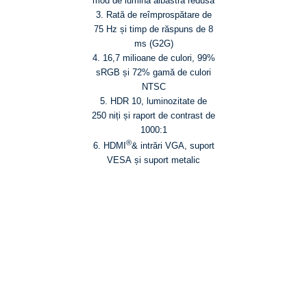
mod de lumină albastră redusă
3. Rată de reîmprospătare de
75 Hz și timp de răspuns de 8
ms (G2G)
4. 16,7 milioane de culori, 99%
sRGB și 72% gamă de culori
NTSC
5. HDR 10, luminozitate de
250 niți și raport de contrast de
1000:1
®
6. HDMI
& intrări VGA, suport
VESA și suport metalic