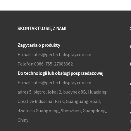
SKONTAKTUJ SIĘ Z NAMI
Zapytania o produkty
E-mail:
sales@perfect-display.com.cn
Telefon:
0086-755-27085962
Do technologii lub obsługi posprzedażowej
E-mail:
sales@perfect-display.com.cn
adres:
5. piętro, lokal 2, budynek 8B, Huaqiang
Creative Industrial Park, Guanguang Road,
dzielnica Guangming, Shenzhen, Guangdong,
Chiny