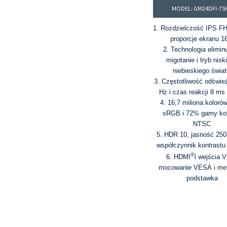
MODEL: GM24DFI-75
1. Rozdzielczość IPS FH
proporcje ekranu 1
2. Technologia elimin
migotanie i tryb nisk
niebieskiego świat
3. Częstotliwość odświe
Hz i czas reakcji 8 ms
4. 16,7 miliona koloró
sRGB i 72% gamy ko
NTSC
5. HDR 10, jasność 250 
współczynnik kontrastu
®
6. HDMI
i wejścia 
mocowanie VESA i me
podstawka