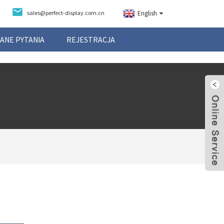
sales@perfect-display.com.cn
English
ANE PYTANIA
REJESTRACJA