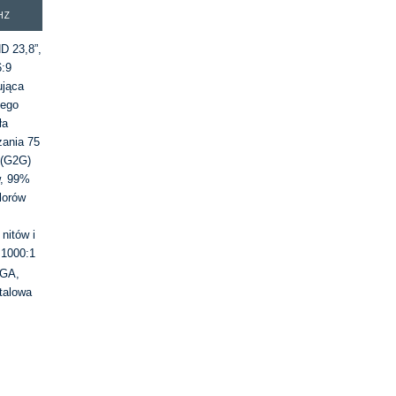
HZ
D 23,8”,
6:9
ująca
iego
ła
żania 75
 (G2G)
w, 99%
lorów
nitów i
 1000:1
VGA,
talowa