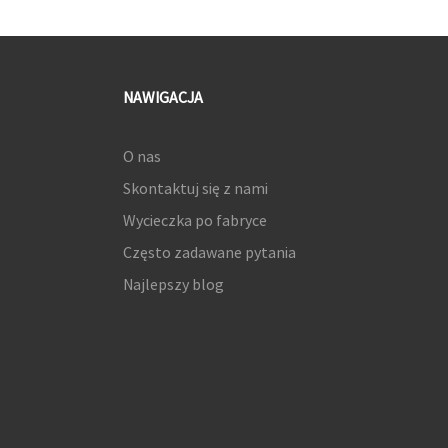
NAWIGACJA
O nas
Skontaktuj się z nami
Wycieczka po fabryce
Często zadawane pytania
Najlepszy blog