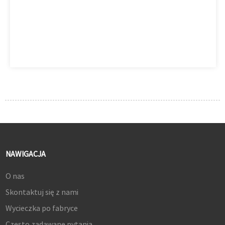
NAWIGACJA
O nas
Skontaktuj się z nami
Wycieczka po fabryce
Często zadawane pytania