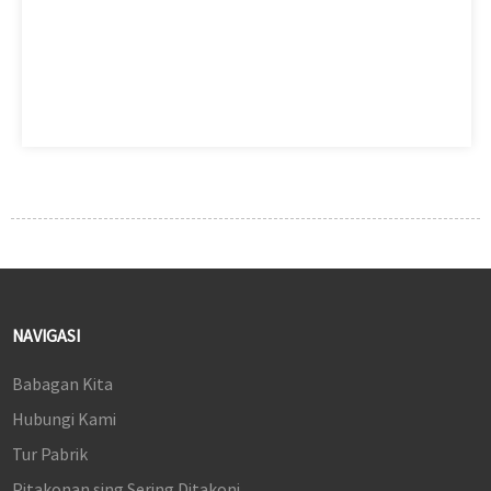
NAVIGASI
Babagan Kita
Hubungi Kami
Tur Pabrik
Pitakonan sing Sering Ditakoni