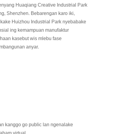
enyang Huaqiang Creative Industrial Park
ng, Shenzhen. Bebarengan karo iki,
kake Huizhou Industrial Park nyebabake
nsial ing kemampuan manufaktur
haan kasebut wis mlebu fase
embangunan anyar.
an kanggo go public lan ngenalake
aham virtual.