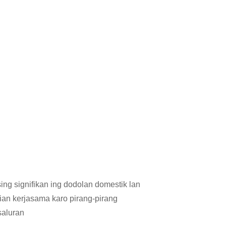
g signifikan ing dodolan domestik lan
ian kerjasama karo pirang-pirang
 saluran