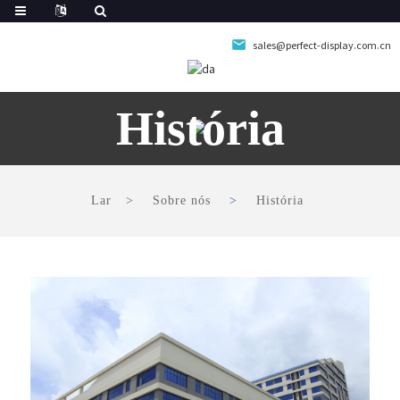
sales@perfect-display.com.cn
História
Lar
Sobre nós
História