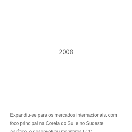
|
|
|
|
|
2008
|
|
|
|
|
Expandiu-se para os mercados internacionais, com
foco principal na Coreia do Sul e no Sudeste
Asiático, e desenvolveu monitores LCD