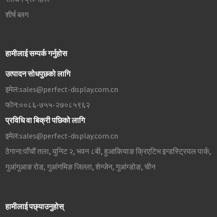
शीर्ष ब्लग
हामीलाई सम्पर्क गर्नुहोस
उत्पादन सोधपुछको लागि
इमेल:
sales@perfect-display.com.cn
फोन:
००८६-७५५-२७०८५९६२
प्रविधि वा बिक्री पछिको लागि
इमेल:
sales@perfect-display.com.cn
ठेगाना:
पाँचौं तला, युनिट २, भवन ८बी, हुआकियाङ क्रिएटिभ इन्डस्ट्रियल पार्क,
गुआंगुआङ रोड, गुआंगमिङ जिल्ला, शेन्जेन, गुआंग्डोङ, चीन
हामीलाई पछ्याउनुहोस्