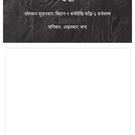
सोमबार-शुक्रबार: बिहान ९ बजेदेखि साँझ ६ बजेसम्म
शनिबार, आइतबार: बन्द