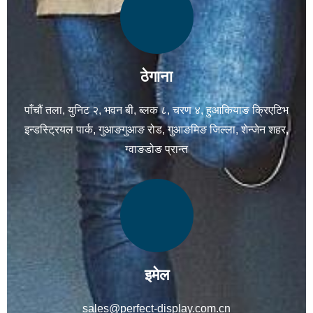
ठेगाना
पाँचौं तला, युनिट २, भवन बी, ब्लक ८, चरण ४, हुआकियाङ क्रिएटिभ
इन्डस्ट्रियल पार्क, गुआङगुआङ रोड, गुआङमिङ जिल्ला, शेन्जेन शहर,
ग्वाङडोङ प्रान्त
इमेल
sales@perfect-display.com.cn