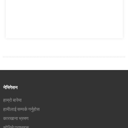
नेभिगेसन
हाम्रो बारेमा
हामीलाई सम्पर्क गर्नुहोस
कारखाना भ्रमण
सोधिने प्रश्नहरू