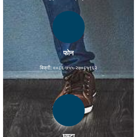
फोन
बिक्री: ००८६-७५५-२७०८५९६२
घण्टा