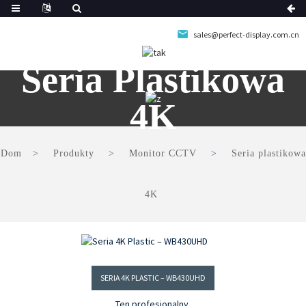
sales@perfect-display.com.cn
Seria Plastikowa
4K
Dom
Produkty
Monitor CCTV
Seria plastikowa
4K
SERIA 4K PLASTIC – WB430UHD
Ten profesjonalny,