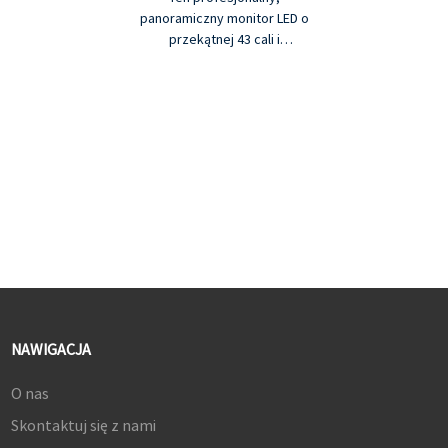
panoramiczny monitor LED o
przekątnej 43 cali i
rozdzielczości 4K oferuje
złącza DP, HDMI i wejście
audio. Monitor zapewnia
wyjątkowo wysoką
rozdzielczość i wierne
odwzorowanie kolorów, a
jego rozmiar idealnie nadaje
się do użytku w dowolnym
miejscu. Metalowa ramka to
profesjonalne wykończenie,
które gwarantuje trwałość i
niezawodność przez cały
okres użytkowania
urządzenia.
NAWIGACJA
O nas
Skontaktuj się z nami