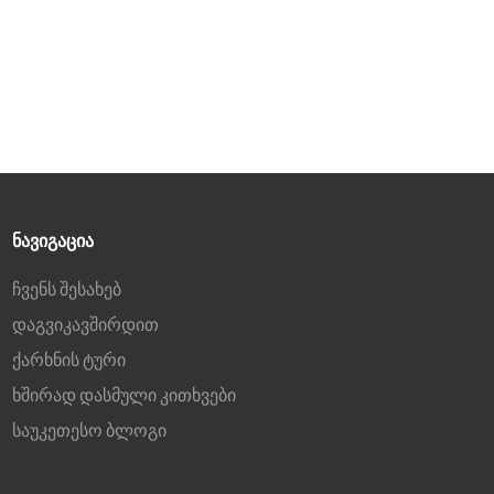
ᲜᲐᲕᲘᲒᲐᲪᲘᲐ
ჩვენს შესახებ
დაგვიკავშირდით
ქარხნის ტური
ხშირად დასმული კითხვები
საუკეთესო ბლოგი