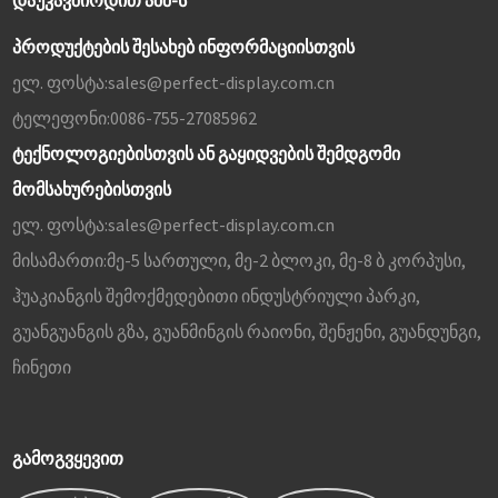
ᲓᲐᲣᲙᲐᲕᲨᲘᲠᲓᲘᲗ ᲐᲨᲨ-Ს
პროდუქტების შესახებ ინფორმაციისთვის
ელ. ფოსტა:
sales@perfect-display.com.cn
ტელეფონი:
0086-755-27085962
ტექნოლოგიებისთვის ან გაყიდვების შემდგომი
მომსახურებისთვის
ელ. ფოსტა:
sales@perfect-display.com.cn
მისამართი:
მე-5 სართული, მე-2 ბლოკი, მე-8 ბ კორპუსი,
ჰუაკიანგის შემოქმედებითი ინდუსტრიული პარკი,
გუანგუანგის გზა, გუანმინგის რაიონი, შენჟენი, გუანდუნგი,
ჩინეთი
ᲒᲐᲛᲝᲒᲕᲧᲔᲕᲘᲗ