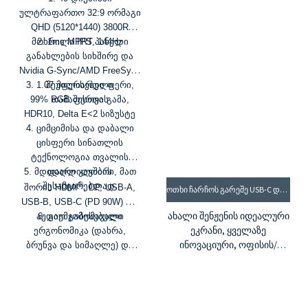
ულტრაფართო 32:9 ორმაგი
QHD (5120*1440) 3800R
მოხრილი IPS პანელი
2. 1ms MPRT, 144Hz
განახლების სიხშირე და
Nvidia G-Sync/AMD FreeSync
3. 1.07 მილიარდი ფერი,
შეუფერხებელი
99% RGB ფერთა გამა,
თამაშისთვის
HDR10, Delta E<2 სიზუსტე
4. ციმციმისა და დაბალი
ცისფერი სინათლის
ტექნოლოგია თვალის
5. მდიდარი კავშირი, მათ
დაღლილობის
®
შესამცირებლად.
შორის HDMI
, DP, USB-A,
ᲝᲗᲮᲘ ᲩᲐᲠᲩᲝᲡ ᲒᲐᲠᲔᲨᲔ USB-C ᲓᲘᲡᲞᲚᲔᲘ PW27DQI-100HZ
USB-B, USB-C (PD 90W) და
ახალი შენჟენის იდეალური
აუდიო გამომავალი
6. გაუმჯობესებული
ეკრანი, ყველაზე
ერგონომიკა (დახრა,
ინოვაციური, ოფისის/
ბრუნვა და სიმაღლე) და
სახლის გამოყენებისთვის
VESA სამაგრი კედელზე
განკუთვნილი
დასამონტაჟებლად
პროდუქტიული მონიტორი.
1. თქვენი ტელეფონის