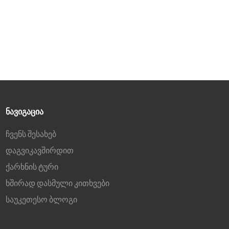
კომპიუტერად გადაქცევა
მარტივია, თქვენი
მობილური ტელეფონისა
და ლეპტოპის მონიტორზე
პროეცირება USB-C
კაბელის საშუალებით.
2.15-დან 65 ვატამდე
სიმძლავრის მიწოდება USB-
C კაბელის საშუალებით,
ამავდროულად მუშაობს
ᲜᲐᲕᲘᲒᲐᲪᲘᲐ
თქვენი კომპიუტერის და
ნოუთბუქის დასატენად.
ჩვენს შესახებ
3. იდეალური დისპლეის
კერძო ჩამოსხმა, 4-
დაგვიკავშირდით
გვერდიანი ჩარჩოს გარეშე
ქარხნის ტური
დიზაინი, ძალიან მარტივი
მრავალმონიტორიანი
ხშირად დასმული კითხვები
მონტაჟი, 4 მონიტორის
საუკეთესო ბლოგი
შეუფერხებლად დაყენება.