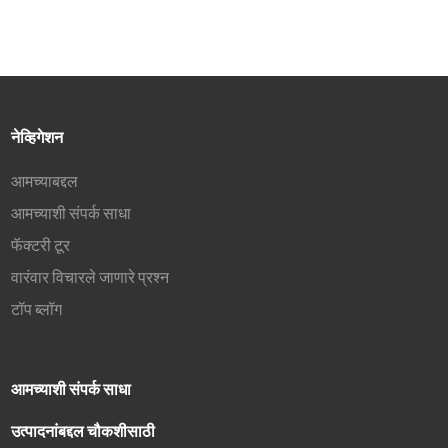
३. उत्तम डिस्प्ले प्रायव्हेट मोल्डिंग,
चारही बाजूंनी फ्रेमलेस डिझाइनमुळे
एकापेक्षा जास्त मॉनिटर्स सेट करणे खूप
सोपे, ४ मॉनिटर्स सहजपणे सेट करता
येतात.
नेव्हिगेशन
आमच्याबद्दल
आमच्याशी संपर्क साधा
फॅक्टरी टूर
वारंवार विचारले जाणारे प्रश्न
टॉप ब्लॉग
आमच्याशी संपर्क साधा
उत्पादनांबद्दल चौकशीसाठी