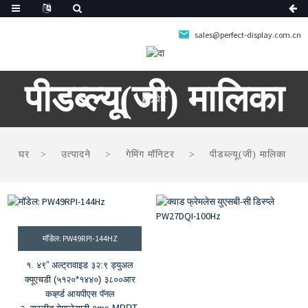
sales@perfect-display.com.cn
पीडब्ल्यू(जी) मालिका
घर
उत्पादने
गेमिंग मॉनिटर
पीडब्ल्यू(जी) मालिका
मॉडेल: PW49RPI-144HZ
१. ४९” अल्ट्रावाइड ३२:९ ड्युअल
क्यूएचडी (५१२०*१४४०) ३८००आर
कर्व्ह्ड आयपीएस पॅनल