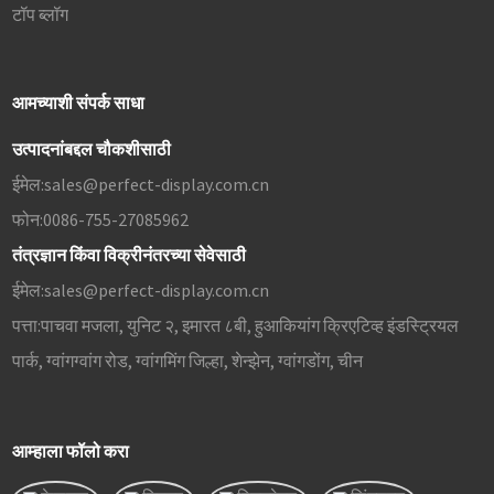
टॉप ब्लॉग
आमच्याशी संपर्क साधा
उत्पादनांबद्दल चौकशीसाठी
ईमेल:
sales@perfect-display.com.cn
फोन:
0086-755-27085962
तंत्रज्ञान किंवा विक्रीनंतरच्या सेवेसाठी
ईमेल:
sales@perfect-display.com.cn
पत्ता:
पाचवा मजला, युनिट २, इमारत ८बी, हुआकियांग क्रिएटिव्ह इंडस्ट्रियल
पार्क, ग्वांगग्वांग रोड, ग्वांगमिंग जिल्हा, शेन्झेन, ग्वांगडोंग, चीन
आम्हाला फॉलो करा