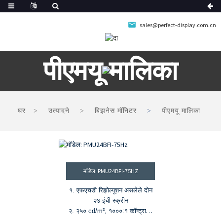
sales@perfect-display.com.cn
पीएमयू मालिका
घर
उत्पादने
बिझनेस मॉनिटर
पीएमयू मालिका
मॉडेल: PMU24BFI-75HZ
१. एफएचडी रिझोल्यूशन असलेले दोन
२४-इंची स्क्रीन
२. २५० cd/m², १०००:१ कॉन्ट्रास्ट