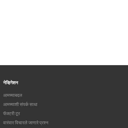
रेशो
३. १६.७ दशलक्ष रंग आणि ९९%
एसआरजीबी कलर गॅमट
४. केव्हीएम, कॉपी मोड आणि स्क्रीन
एक्सपान्शन मोड उपलब्ध आहेत.
®
५. एचडीएमआय
, DP, USB-A (अप
आणि डाउन), आणि USB-C (PD
65W)
६. उंची समायोजित करता येते, ०-७०˚
उघडणे व बंद करणे आणि आडवे फिरणे
±४५˚
नेव्हिगेशन
आमच्याबद्दल
आमच्याशी संपर्क साधा
फॅक्टरी टूर
वारंवार विचारले जाणारे प्रश्न