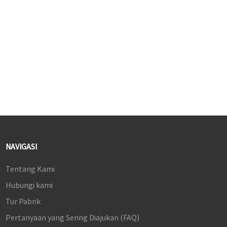
1000:1
3. 16,7 juta warna dan gamut
warna sRGB 99%
4. KVM, mode salin & mode
perluasan layar tersedia
®
5. HDMI
, DP, USB-A (Up &
down), dan USB-C (PD 65W)
6. Tinggi dapat disesuaikan,
membuka & menutup 0-70˚
dan rotasi horizontal ±45˚
NAVIGASI
Tentang Kami
Hubungi kami
Tur Pabrik
Pertanyaan yang Sering Diajukan (FAQ)