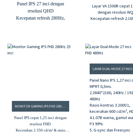
Panel IPS 27 inci dengan
Layar VA 1500R cepat 1,
resolusi QHD
dengan resolusi W
Kecepatan refresh 280Hz,
Kecepatan refresh 2.16
MPRT 1ms
MPRT 0,9ms
Rasio kontras 3,3000:
Kecerahan 350 cd/m² dan
kecerahan 350 cd/
rasio kontras 1000:1
4.16,7 juta warna dan
Kedalaman warna 8 bit, 16,7
warna sRGB 92
juta warna
5. G-sync dan Free
Rentang warna DCI-P3 95%
Input HDMI dan DP
Panel Nano IPS 1,27 inci
MPRT 0,5ms.
2.3840*2160, 240Hz / 19
480Hz
Rasio kontras 3.2000:1,
MONITOR GAMING IPS FHD 280HZ 25 INCI
kecerahan 600 cd/m², H
4.1.07B warna, gamut wa
Panel IPS cepat 1,25 inci dengan
P3 99%
resolusi FHD.
5. G-sync dan Freesync
Kecerahan 2.350 cd/m² & rasio