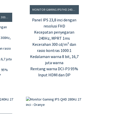
MONITOR GAMING IPS FHD 240HZ 23,8 INCI
MONITOR GAMING IPS FHD 300HZ 24,5 INCI
Panel IPS 23,8 inci dengan
resolusi FHD
engan
Kecepatan penyegaran
 300Hz,
240Hz, MPRT 1ms
Kecerahan 300 cd/m² dan
n rasio
rasio kontras 1000:1
Kedalaman warna 8 bit, 16,7
6,7 juta
juta warna
Rentang warna DCI-P3 95%
3 95%
Input HDMI dan DP
P