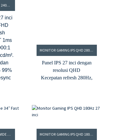
MONITOR GAMING IPS FHD 240HZ 27 INCI
7 inci
 FHD
esh
T 1ms
000:1
MONITOR GAMING IPS QHD 280HZ 27 INCI - ORANYE
cd/m².
 dan
Panel IPS 27 inci dengan
B 99%
resolusi QHD
esync
Kecepatan refresh 280Hz,
MPRT 0,9ms
Kecerahan 350 cd/m² dan
rasio kontras 1000:1
Kedalaman warna 8 bit, 16,7
juta warna
Rentang warna DCI-P3 95%
Input HDMI dan DP
MONITOR GAMING ULTRAWIDE 34” FAST VA WQHD 165HZ
MONITOR GAMING IPS QHD 180HZ 27 INCI