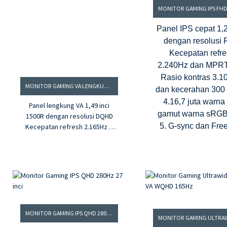
Panel IPS cepat 1,2
dengan resolusi
Kecepatan refr
2.240Hz dan MPR
Rasio kontras 3.1
MONITOR GAMING VA LENGKUNG 49” 1500R 165HZ
dan kecerahan 300 
4.16,7 juta warna
Panel lengkung VA 1,49 inci
gamut warna sRG
1500R dengan resolusi DQHD
5. G-sync dan Fre
Kecepatan refresh 2.165Hz &
MPRT 1ms
3. Teknologi G-sync & FreeSync
4.16,7 juta warna dan gamut
warna DCI-P3 95%.
5. Rasio kontras 1000:1 &
kecerahan 400 cd/m²
MONITOR GAMING IPS QHD 280HZ 27 INCI