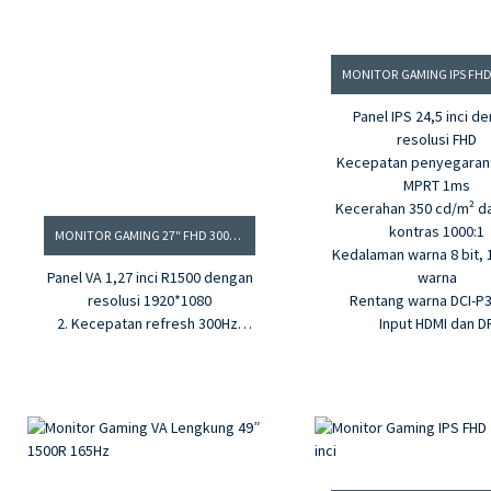
Panel IPS 24,5 inci d
resolusi FHD
Kecepatan penyegaran
MPRT 1ms
Kecerahan 350 cd/m² da
kontras 1000:1
MONITOR GAMING 27″ FHD 300HZ VA R1500
Kedalaman warna 8 bit, 1
Panel VA 1,27 inci R1500 dengan
warna
resolusi 1920*1080
Rentang warna DCI-P
2. Kecepatan refresh 300Hz,
Input HDMI dan D
MPRT 0,5ms
Rasio kontras 3,3500:1,
kecerahan 350 cd/m²
4.16,7 juta warna, gamut warna
sRGB 99%
5. G-sync dan Freesync