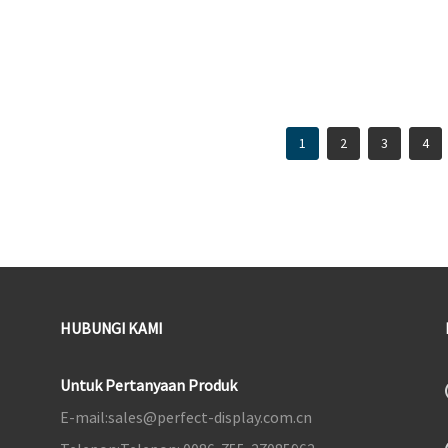
kontras 1000:1
Kecepatan Refresh 3.280Hz
Cakupan warna sRGB 4,99%
5. G-Sync & Freesync
1
2
3
4
HUBUNGI KAMI
Untuk Pertanyaan Produk
E-mail:
sales@perfect-display.com.cn