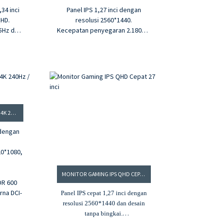
34 inci
Panel IPS 1,27 inci dengan
QHD.
resolusi 2560*1440.
5Hz dan
Kecepatan penyegaran 2.180Hz,
MPRT 1ms
1 dan
Rasio kontras 3.1000:1,
m².
kecerahan 350 cd/m²
 gamut
4.1.07B warna, gamut warna
%
sRGB 100%.
sync
5. G-sync dan Freesync
LAYAR DUAL-MODE 27 INCI: 4K 240HZ / FHD 480HZ
 dengan
20*1080,
MONITOR GAMING IPS QHD CEPAT 27 INCI
DR 600
rna DCI-
Panel IPS cepat 1,27 inci dengan
resolusi 2560*1440 dan desain
tanpa bingkai.