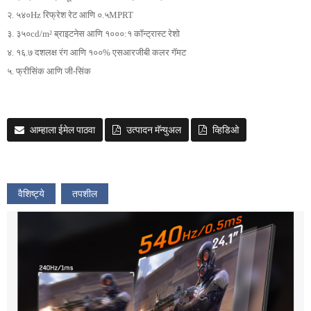
२. ५४०Hz रिफ्रेश रेट आणि ०.५MPRT
३. ३५०cd/m² ब्राइटनेस आणि १०००:१ कॉन्ट्रास्ट रेशो
४. १६.७ दशलक्ष रंग आणि १००% एसआरजीबी कलर गॅमट
५. फ्रीसिंक आणि जी-सिंक
आम्हाला ईमेल पाठवा
उत्पादन मॅन्युअल
व्हिडिओ
वैशिष्ट्ये
तपशील