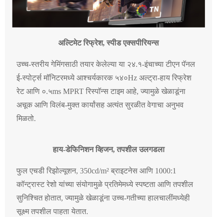
अल्टिमेट रिफ्रेश, स्पीड एक्सपीरियन्स
उच्च-स्तरीय गेमिंगसाठी तयार केलेल्या या २४.१-इंचाच्या टीएन पॅनल
ई-स्पोर्ट्स मॉनिटरमध्ये आश्चर्यकारक ५४०Hz अल्ट्रा-हाय रिफ्रेश
रेट आणि ०.५ms MPRT रिस्पॉन्स टाइम आहे, ज्यामुळे खेळाडूंना
अचूक आणि विलंब-मुक्त कार्यांसह अत्यंत सुरळीत वेगाचा अनुभव
मिळतो.
हाय-डेफिनिशन व्हिजन, तपशील उलगडला
फुल एचडी रिझोल्यूशन, 350cd/m² ब्राइटनेस आणि 1000:1
कॉन्ट्रास्ट रेशो यांच्या संयोगामुळे प्रतिमेमध्ये स्पष्टता आणि तपशील
सुनिश्चित होतात, ज्यामुळे खेळाडूंना उच्च-गतीच्या हालचालींमध्येही
सूक्ष्म तपशील पाहता येतात.