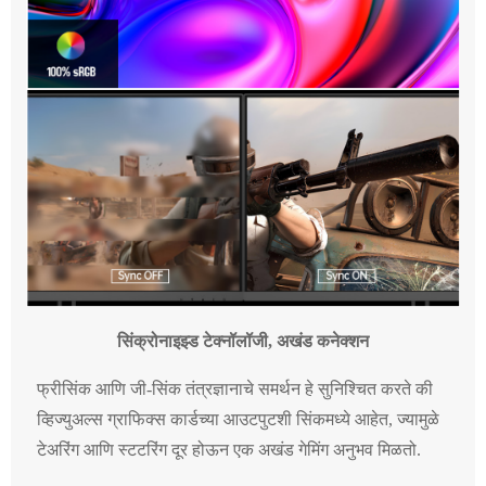
सिंक्रोनाइझ्ड टेक्नॉलॉजी, अखंड कनेक्शन
फ्रीसिंक आणि जी-सिंक तंत्रज्ञानाचे समर्थन हे सुनिश्चित करते की
व्हिज्युअल्स ग्राफिक्स कार्डच्या आउटपुटशी सिंकमध्ये आहेत, ज्यामुळे
टेअरिंग आणि स्टटरिंग दूर होऊन एक अखंड गेमिंग अनुभव मिळतो.