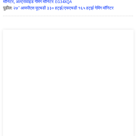
मॉनिटर, अल्ट्रावाइड गेमिंग मॉनिटर: EG34XQA
पुढील:
२७” आयपीएस यूएचडी ३३० हर्ट्झ/एफएचडी १६५ हर्ट्झ गेमिंग मॉनिटर