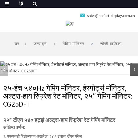
sales@perfect-display.com.cn
घर
उत्पादने
गेमिंग मॉनिटर
सीजी मालिका
२५-इंच ५४०Hz गेमिंग मॉनिटर, ईस्पोर्ट्स मॉनिटर,
अल्ट्रा-हाय रिफ्रेश रेट मॉनिटर, २५″ गेमिंग मॉनिटर:
CG25DFT
२५” टीएन ५४० हर्ट्झ अल्ट्रा-हाय रिफ्रेश रेट गेमिंग मॉनिटर
संक्षिप्त वर्णन:
१. एफएचडी रिझोल्यूशन असलेला २४.१ इंचाचा टीएन पॅनल