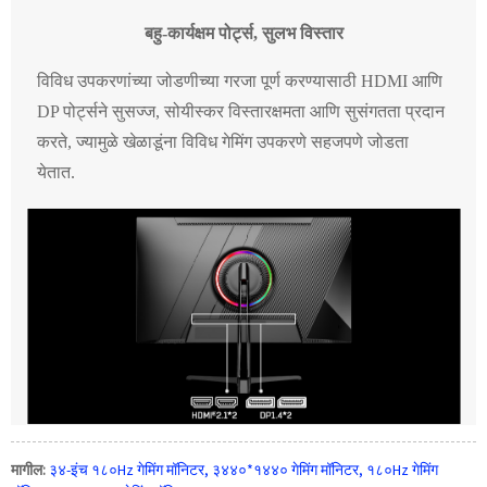
बहु-कार्यक्षम पोर्ट्स, सुलभ विस्तार
विविध उपकरणांच्या जोडणीच्या गरजा पूर्ण करण्यासाठी HDMI आणि
DP पोर्ट्सने सुसज्ज, सोयीस्कर विस्तारक्षमता आणि सुसंगतता प्रदान
करते, ज्यामुळे खेळाडूंना विविध गेमिंग उपकरणे सहजपणे जोडता
येतात.
मागील:
३४-इंच १८०Hz गेमिंग मॉनिटर, ३४४०*१४४० गेमिंग मॉनिटर, १८०Hz गेमिंग