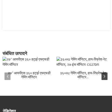
संबंधित उत्पादने
२७” आयपीएस ३६० हर्ट्झ एफएचडी
३६०Hz गेमिंग मॉनिटर, हाय-रिफ्रेश-रेट
गेमिंग मॉनिटर
मॉनिटर...
नेव्हिगेशन