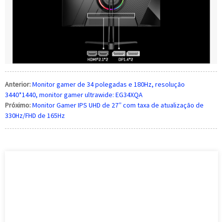
Anterior:
Monitor gamer de 34 polegadas e 180Hz, resolução
3440*1440, monitor gamer ultrawide: EG34XQA
Próximo:
Monitor Gamer IPS UHD de 27” com taxa de atualização de
330Hz/FHD de 165Hz