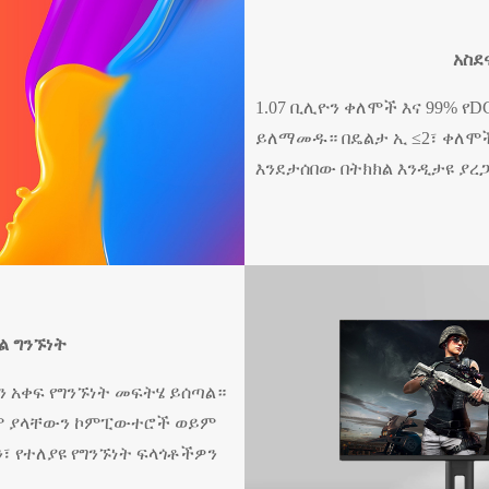
አስደ
1.07 ቢሊዮን ቀለሞች እና 99% የ
ይለማመዱ። በዴልታ ኢ ≤2፣ ቀለሞ
እንደታሰበው በትክክል እንዲታዩ ያረ
ል ግንኙነት
 አቀፍ የግንኙነት መፍትሄ ይሰጣል።
ጸም ያላቸውን ኮምፒውተሮች ወይም
 የተለያዩ የግንኙነት ፍላጎቶችዎን