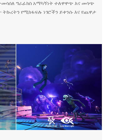
ተመሳሰለ ግራፊክስ አማካኝነት ተለዋዋጭ እና መሳጭ
 ትኩረትን የሚከፋፍሉ ነገሮችን ይቀንሱ እና የጨዋታ