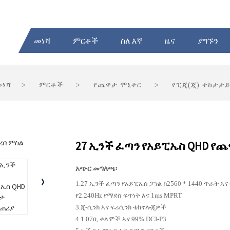
መነሻ
ምርቶች
ስለ እኛ
ዜና
ያግኙን
መነሻ
ምርቶች
የጨዋታ ሞኒተር
የፒጂ(ጂ) ተከታታይ
27 ኢንች ፈጣን የአይፒኤስ QHD 
አጭር መግለጫ፡
1.27 ኢንች ፈጣን የአይፒኤስ ፓነል ከ2560 * 1440 ጥራት እ
የ2.240Hz የማደስ ፍጥነት እና 1ms MPRT
3.ጂ-ሲንክ እና ፍሪሲንክ ቴክኖሎጂዎች
4.1.07ቢ ቀለሞች እና 99% DCI-P3