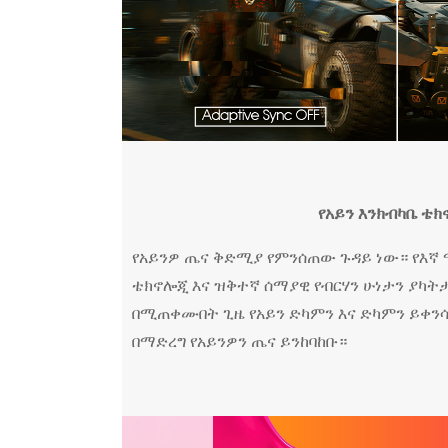
የአይን እንክብካቤ ቴ
የአይንዎ ጤና ቅድሚያ የምንሰጠው ጉዳይ ነው። የእኛ
ቴክኖሎጂ እና ዝቅተኛ ሰማያዊ የብርሃን ሁነታን ያካት
በሚጠቀሙበት ጊዜ የአይን ድካምን እና ድካምን ይቀን
በማድረግ የአይንዎን ጤና ይንከባከቡ።