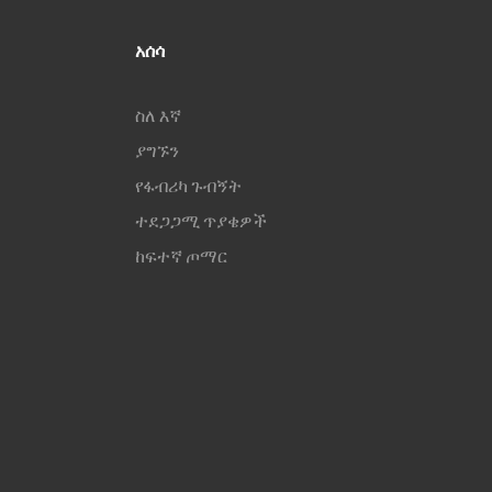
አሰሳ
ስለ እኛ
ያግኙን
የፋብሪካ ጉብኝት
ተደጋጋሚ ጥያቄዎች
ከፍተኛ ጦማር