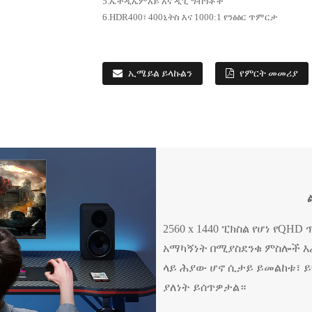
5.ኤችዲኤምአይ እና ዲፒ ግብዓቶች
6.HDR400፣ 400ኒትስ እና 1000:1 የንፅፅር ጥምርታ
ኢሜይል ይላኩልን
የምርት መመሪያ
2560 x 1440 ፒክስል የሆነ የQH
አማካኝነት በሚያስደንቁ ምስሎች እራ
ላይ ሕያው ሆኖ ሲታይ ይመልከቱ፣ ይህ
ያለነት ይሰጥዎታል።