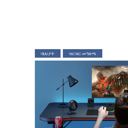
ባህሪያት
ዝርዝር መግለጫ