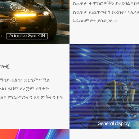
የጨዋታ ተሞክሮዎችን ያቀርባል። በ
የጨዋታ አጨዋወትን ይደሰቱ፣ የእይታ
አፈጻጸምዎን ያሳድጋሉ።
ክኖሎጂ
 ማሳያ ብልጭ ድርግም የሚል
ታል፣ ይህም ለረጅም ሰዓታት
ሳል። ምርታማነትን እና ምቾትን ከፍ