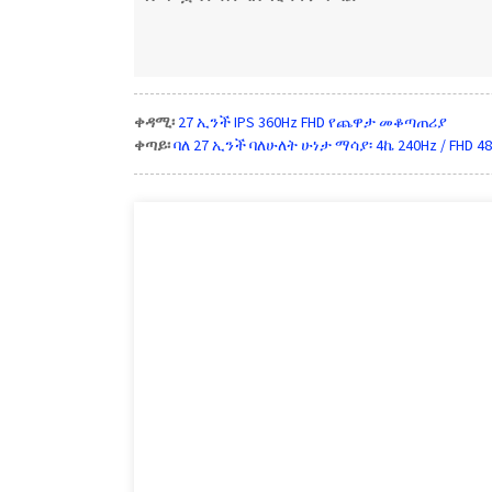
ቀዳሚ፡
27 ኢንች IPS 360Hz FHD የጨዋታ መቆጣጠሪያ
ቀጣይ፡
ባለ 27 ኢንች ባለሁለት ሁነታ ማሳያ፡ 4ኬ 240Hz / FHD 4