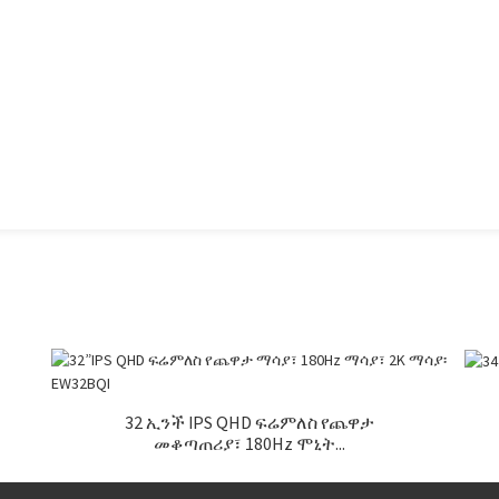
32 ኢንች IPS QHD ፍሬምለስ የጨዋታ
መቆጣጠሪያ፣ 180Hz ሞኒት...