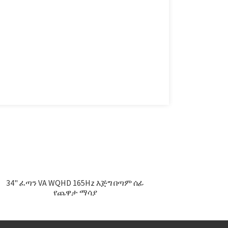
34" ፈጣን VA WQHD 165Hz እጅግ በጣም ሰፊ
የጨዋታ ማሳያ