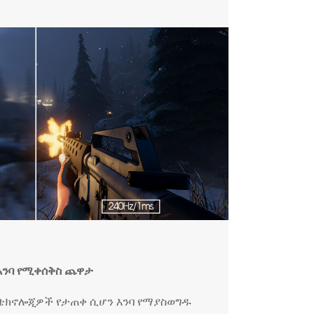
እንባ የሚቀሰቅስ ጨዋታ
 ቴክኖሎጂዎች የታጠቀ ሲሆን እንባ የማያስወግዱ