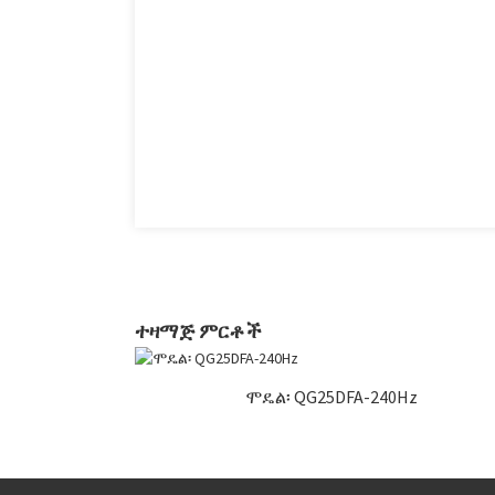
ተዛማጅ ምርቶች
ሞዴል፡ QG25DFA-240Hz