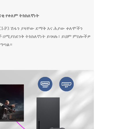
ናቂ የቀለም ትክክለኛነት
DCI-P3 ሽፋን ያላቸው ደማቅ እና ሕያው ቀለሞችን
ች በሚያስደንቅ ትክክለኛነት ይባዛሉ፣ ይህም ምስሎችዎ
ጋግጣል።