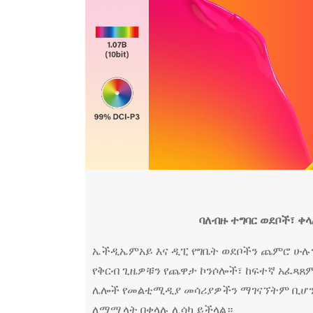
ባለብዙ ተግባር ወደቦች፣ ቀላ
ኤችዲኤምአይ እና ዲፒ የግቤት ወደቦችን ጨምሮ ሁሉን
የቅርብ ጊዜዎቹን የጨዋታ ኮንሶሎች፣ ከፍተኛ አፈጻ
ሌሎች የመልቲሚዲያ መሳሪያዎችን ማገናኘትም ቢሆን፣
ለማሟላት በቀላሉ ሊሳካ ይችላል።