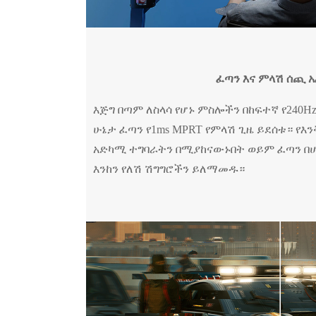
ፈጣን እና ምላሽ ሰጪ 
እጅግ በጣም ለስላሳ የሆኑ ምስሎችን በከፍተኛ የ240H
ሁኔታ ፈጣን የ1ms MPRT የምላሽ ጊዜ ይደሰቱ። የእ
አድካሚ ተግባራትን በሚያከናውኑበት ወይም ፈጣን በሆ
እንከን የለሽ ሽግግሮችን ይለማመዱ።