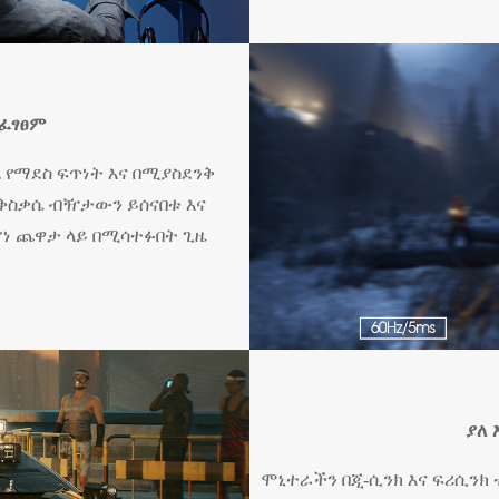
አፈፃፀም
z የማደስ ፍጥነት እና በሚያስደንቅ
ንቅስቃሴ ብዥታውን ይሰናበቱ እና
ነ ጨዋታ ላይ በሚሳተፉበት ጊዜ
ያለ 
ሞኒተራችን በጂ-ሲንክ እና ፍሪሲንክ