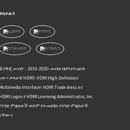
ይከተሉን
© የቅጂ መብት - 2010-2025፡ መብቱ በህግ የተጠበቀ
ነው። ቃላቶቹ HDMI፣ HDMI High-Definition
Multimedia Interface፣ HDMI Trade dress እና
HDMI Logos የ HDMI Licensing Administrator, Inc.
የንግድ ምልክቶች ወይም የተመዘገቡ የንግድ ምልክቶች
ናቸው።