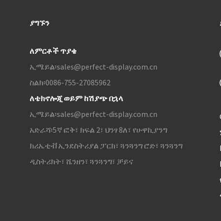
ያግኙን
ለምርቶች ጥያቄ
ኢሜይል፡
sales@perfect-display.com.cn
ስልክ፡
0086-755-27085962
ለቴክኖሎጂ ወይም ከሽያጭ በኋላ
ኢሜይል፡
sales@perfect-display.com.cn
አድራሻ፡
5ኛ ፎቅ፣ ክፍል 2፣ ህንፃ 8ለ፣ የሁዋኪያንግ
ክሪኤቲቭ ኢንደስትሪያል ፓርክ፣ ጓንጓንግ ሮድ፣ ጓንጓንግ
ዲስትሪክት፣ ሼንዘን፣ ጓንጓንግ፣ ቻይና