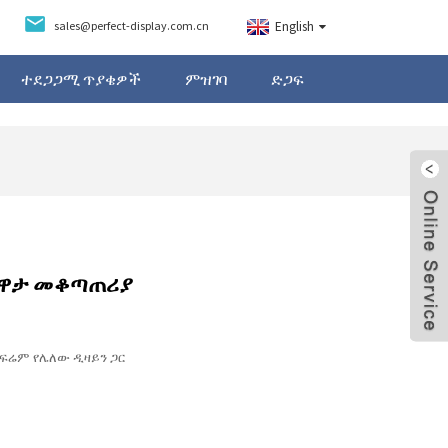
sales@perfect-display.com.cn
English
ተደጋጋሚ ጥያቄዎች
ምዝገባ
ድጋፍ
የጨዋታ መቆጣጠሪያ
ና ፍሬም የሌለው ዲዛይን ጋር