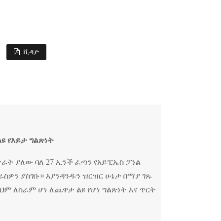
ቪዲዮ
ልዩ የእይታ ግልጽነት
D ጥራት ያለው ባለ 27 ኢንች ፈጣን የአይፒኤስ ፓነል
ስዎን ያስገቡ። እያንዳንዱን ዝርዝር ሁኔታ በማያ ገጹ
ም ለስራም ሆነ ለጨዋታ ልዩ የሆነ ግልጽነት እና ጥርት