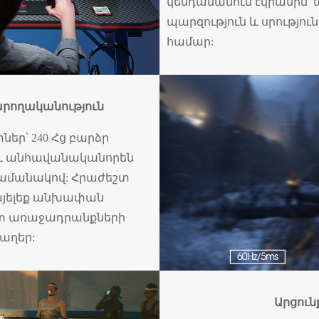
կենդանանում էկրանին՝ 
պարզություն և սրությու
համար:
րողականություն
եր՝ 240 Հց բարձր
և անհավանականորեն
ժամանակով: Հրաժեշտ
վայելեք անխափան
ոտ առաջադրանքների
աղեր:
Արցուն