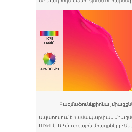
արտադրողականությունն ու հարմար
Բազմաֆունկցիոնալ միացքնե
Ապահովում է համապարփակ միացման 
HDMI և DP մուտքային միացքները: Ա