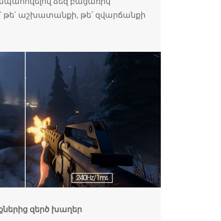
ապահովելով ձեզ բացառիկ
ն՝ թե՛ աշխատանքի, թե՛ զվարճանքի
քներից զերծ խաղեր