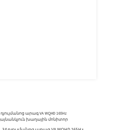
Մ
34 դյույմանոց արագ VA WQHD 165Hz