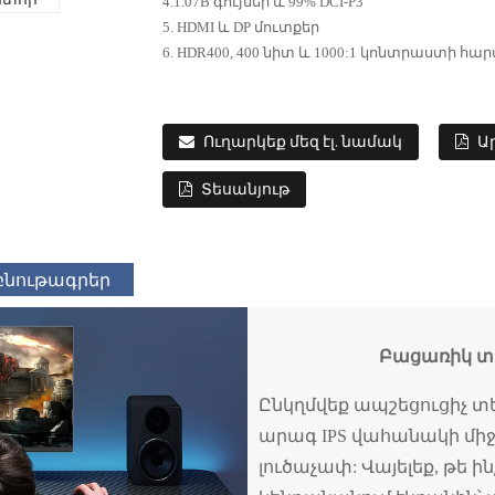
4.1.07B գույներ և 99% DCI-P3
5. HDMI և DP մուտքեր
6. HDR400, 400 նիտ և 1000:1 կոնտրաստի հ
Ուղարկեք մեզ էլ. նամակ
Ա
Տեսանյութ
բնութագրեր
Բացառիկ տ
Ընկղմվեք ապշեցուցիչ տե
արագ IPS վահանակի միջոց
լուծաչափ: Վայելեք, թե ի