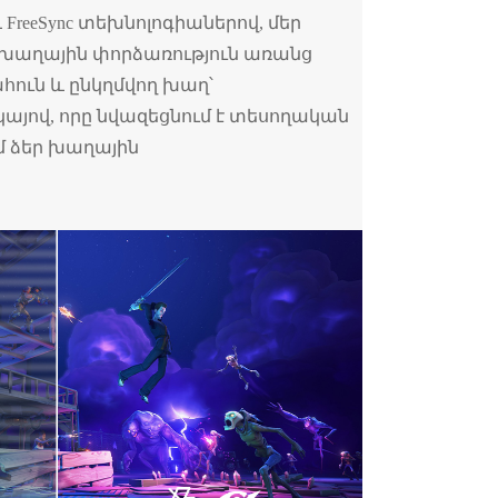
և FreeSync տեխնոլոգիաներով, մեր
 խաղային փորձառություն առանց
ահուն և ընկղմվող խաղ՝
յով, որը նվազեցնում է տեսողական
մ ձեր խաղային
։