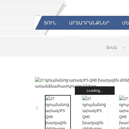
ՏՈՒՆ
ԱՐՏԱԴՐԱՆՔՆԵՐ
ՄԵ
ԳՐԱՆՑՈՒՄ
ԱՋԱԿՑՈՒԹՅՈՒՆ
Տուն
Loading...