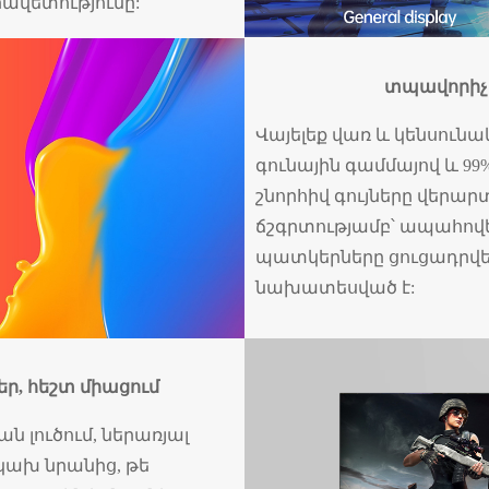
ավետությունը:
տպավորիչ 
Վայելեք վառ և կենսունակ 
գունային գամմայով և 99% D
շնորհիվ գույները վերար
ճշգրտությամբ՝ ապահովե
պատկերները ցուցադրվեն
նախատեսված է:
ր, հեշտ միացում
լուծում, ներառյալ
նկախ նրանից, թե