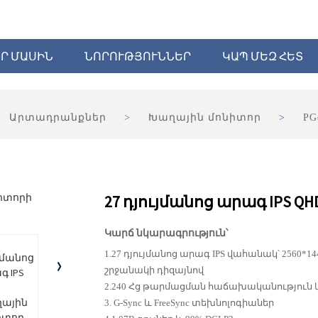
Ր ՄԱՍԻՆ
ՆՈՐՈՒԹՅՈՒՆՆԵՐ
ԿԱՊ ՄԵԶ ՀԵՏ
Արտադրանքներ
Խաղային մոնիտոր
PG
27 դյույմանոց արագ IPS 
Կարճ նկարագրություն՝
1.27 դյույմանոց արագ IPS վահանակ՝ 2560*
շրջանակի դիզայնով
2.240 Հց թարմացման հաճախականություն և
3. G-Sync և FreeSync տեխնոլոգիաներ