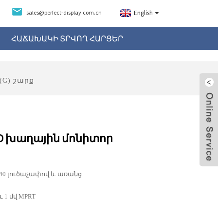
sales@perfect-display.com.cn
English
ՀԱՃԱԽԱԿԻ ՏՐՎՈՂ ՀԱՐՑԵՐ
(G) շարք
QHD խաղային մոնիտոր
1440 լուծաչափով և առանց
 1 մվ MPRT