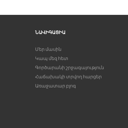
ՆԱՎԻԳԱՑԻԱ
Մեր մասին
Կապ մեզ հետ
Գործարանի շրջագայություն
Հաճախակի տրվող հարցեր
Առաջատար բլոգ