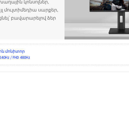
աղային կոնսոլներ,
լ մուլտիմեդիա սարքեր,
նել՝ բավարարելով ձեր
ային մոնիտոր
0Hz / FHD 480Hz