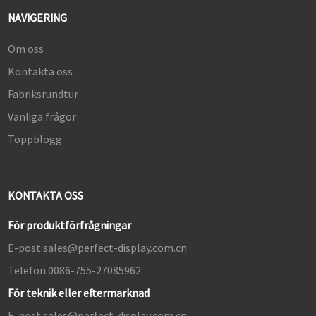
NAVIGERING
Om oss
Kontakta oss
Fabriksrundtur
Vanliga frågor
Toppblogg
KONTAKTA OSS
För produktförfrågningar
E-post:
sales@perfect-display.com.cn
Telefon:
0086-755-27085962
För teknik eller eftermarknad
E-post:
sales@perfect-display.com.cn