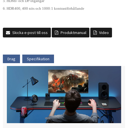
5. HDMI- och DP-ingångar
6. HDR400, 400 nits och 1000:1 kontrastförhållande
Skicka e-post till oss
Produktmanual
Video
Drag
Specifikation