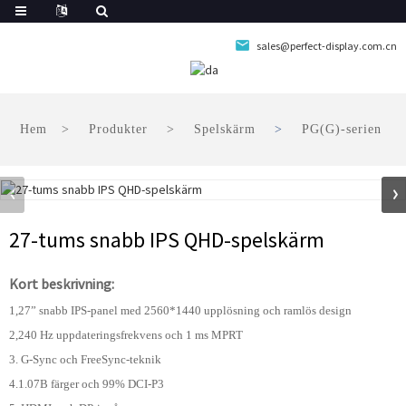
sales@perfect-display.com.cn
Hem
Produkter
Spelskärm
PG(G)-serien
27-tums snabb IPS QHD-spelskärm
Kort beskrivning:
1,27” snabb IPS-panel med 2560*1440 upplösning och ramlös design
2,240 Hz uppdateringsfrekvens och 1 ms MPRT
3. G-Sync och FreeSync-teknik
4.1.07B färger och 99% DCI-P3