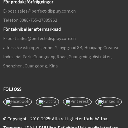
För produktförfrågningar
E-post:
sales@perfect-display.com.cn
Telefon:
0086-755-27085962
För teknik eller eftermarknad
E-post:
sales@perfect-display.com.cn
adress:
5:e våningen, enhet 2, byggnad 8B, Huaqiang Creative
Industrial Park, Guanguang Road, Guangming-distriktet,
Shenzhen, Guangdong, Kina
FÖLJ OSS
© Copyright - 2010-2025: Alla rättigheter förbehållna.
Termerna HDMI, HDMI High-Definition Multimedia Interface,