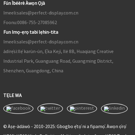
Fún Ìbéèrè Àwọn Ọjà
Imeeli:
sales@perfect-display.com.cn
Foonu:
0086-755-27085962
Fun Imọ-ẹrọ tabi lẹhin-tita
Imeeli:
sales@perfect-display.com.cn
àdírẹ́sì:
Ilẹ̀ karùn-ún, Ẹ̀ka Kejì, Ilé 8B, Huaqiang Creative
Industrial Park, Guanguang Road, Guangming District,
Shenzhen, Guangdong, China
TẸLE WA
© Àṣẹ-àdáwò - 2010-2025: Gbogbo ẹ̀tọ́ ni a fipamọ́. Àwọn ọ̀rọ̀