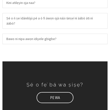
Kini atilẹyin ọja naa?
Ṣé o ń ṣe ìdánilójú pé a ó fi àwọn ọjà náà ránṣẹ́ ní ààbò àti ní
ààbò?
Bawo ni nipa awọn idiyele gbigbe?
Ṣé o fẹ́ bá wa ṣiṣẹ́?
PE WA