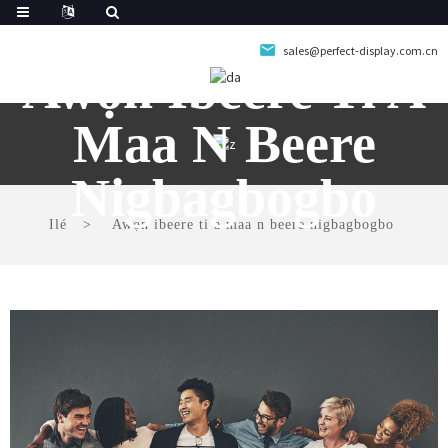
sales@perfect-display.com.cn
Awọn Ibeere Ti A
Maa N Beere
Nigbagbogbo
Ilé
Awọn ibeere ti a maa n beere nigbagbogbo