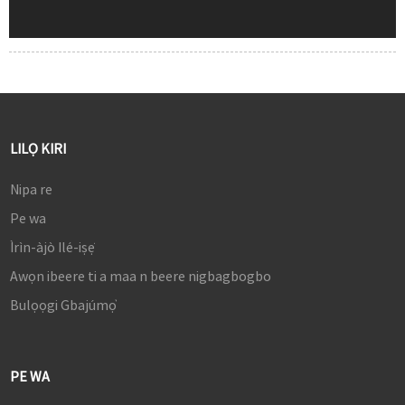
LILỌ KIRI
Nipa re
Pe wa
Ìrìn-àjò Ilé-iṣẹ́
Awọn ibeere ti a maa n beere nigbagbogbo
Bulọọgi Gbajúmọ̀
PE WA