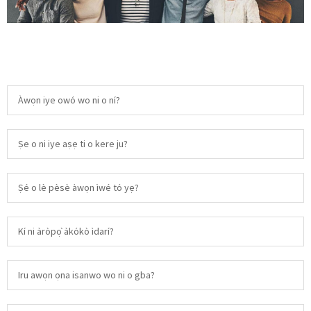
Àwọn iye owó wo ni o ní?
Ṣe o ni iye aṣẹ ti o kere ju?
Ṣé o lè pèsè àwọn ìwé tó yẹ?
Kí ni àròpọ̀ àkókò ìdarí?
Iru awọn ọna isanwo wo ni o gba?