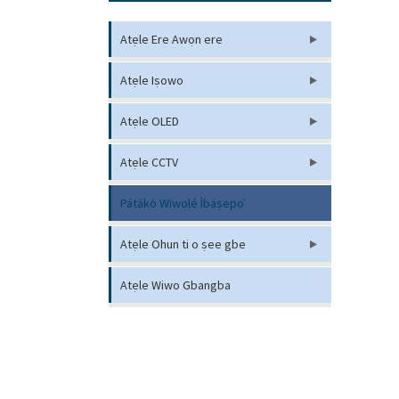
Atẹle Ere Awọn ere
Atẹle Iṣowo
Atẹle OLED
Atẹle CCTV
Pátákó Wíwọlé Ìbáṣepọ̀
Atẹle Ohun ti o ṣee gbe
Atẹle Wiwo Gbangba