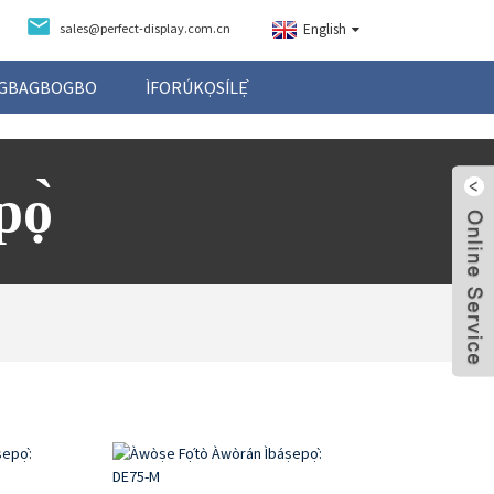
sales@perfect-display.com.cn
English
NIGBAGBOGBO
ÌFORÚKỌSÍLẸ̀
ọ̀