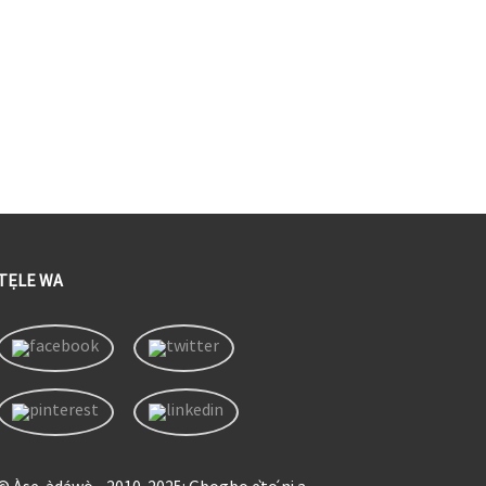
ye, ifọwọkan deede giga 1MM
®
DMI
Olùgbà, àwọn ọjà tí CE, UL,
FCC, UKCA fọwọ́ sí
ínpín ìṣàfihàn iboju alailowaya
ati ibaraenisepo
TẸLE WA