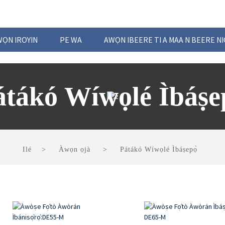
ỌN IROYIN
PE WA
AWỌN IBEERE TI A MAA N BEERE 
átákó Wíwọlé Ìbáṣep
Ilé
Àwọn ọjà
Pátákó Wíwọlé Ìbáṣepọ̀