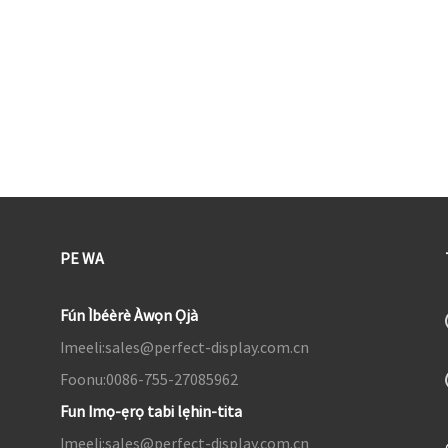
aaye, ifọwọkan deede giga 1MM
aa
®
HDMI
Olùgbà, àwọn ọjà tí CE, UL,
H
FCC, UKCA fọwọ́ sí
Pínpín ìṣàfihàn iboju alailowaya
P
ati ibaraenisepo
PE WA
Fún Ìbéèrè Àwọn Ọjà
Imeeli:
sales@perfect-display.com.cn
Foonu:
0086-755-27085962
Fun Imọ-ẹrọ tabi lẹhin-tita
Imeeli:
sales@perfect-display.com.cn