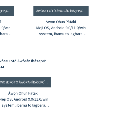
ÀWÒṢE FỌ́TÒ ÀWÒRÁN ÌBÁṢEPỌ̀: DE65-M
ÀWÒṢE FỌ́TÒ ÀWÒRÁN ÌBÁṢEPỌ̀: DE75-M
ì
Àwọn Ohun Pàtàkì
1.0/win
Meji OS, Android 9.0/11.0/win
gbara
system, ibamu to lagbara
tọju Oju
Iboju 4K HD gidi, Ifihan Itọju Oju
4K, 100% sRGB
 20 awọn
Iboju Ifọwọkan Infrared 20 awọn
giga 1MM
aaye, ifọwọkan deede giga 1MM
®
 CE, UL,
HDMI
Olùgbà, àwọn ọjà tí CE, UL,
í
FCC, UKCA fọwọ́ sí
Pínpín ìṣàfihàn iboju alailowaya
ati ibaraenisepo
ÀWÒṢE FỌ́TÒ ÀWÒRÁN ÌBÁṢEPỌ̀: DE86-M
Àwọn Ohun Pàtàkì
Meji OS, Android 9.0/11.0/win
system, ibamu to lagbara
boju 4K HD gidi, Ifihan Itọju Oju
4K, 100% sRGB
oju Ifọwọkan Infrared 20 awọn