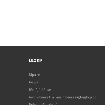
LILỌ KIRI
Nipa re
Pe wa
Ìrìn-àjò Ilé-iṣẹ́
Awọn ibeere ti a maa n beere nigbagbogbo
Bulọọgi Gbajúmọ̀