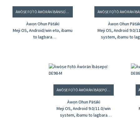
ÀWÒṢE FỌ́TÒ ÀWÒRÁN ÌBÁNISỌ̀RỌ̀:DE55-M
Àwọn Ohun Pàtàkì
Àwọn Ohun Pàtàk
Meji OS, Android/win eto, ibamu
Meji OS, Android 9.0/1
to lagbara
system, ibamu to la
Iboju 4K HD gidi, Ifihan Itọju Oju
Iboju 4K HD gidi, Ifihan I
4K, 100% sRGB
4K, 100% sRGB
Iboju Ifọwọkan Infrared 20 awọn
Iboju Ifọwọkan Infrared
aaye, ifọwọkan deede giga 1MM
aaye, ifọwọkan deede 
®
®
HDMI
Olùgbà, àwọn ọjà tí CE, UL,
HDMI
Olùgbà, àwọn ọjà tí
FCC, UKCA fọwọ́ sí
FCC, UKCA fọwọ́ s
Pínpín ìṣàfihàn iboju alailowaya
ati ibaraenisepo
ÀWÒṢE FỌ́TÒ ÀWÒRÁN ÌBÁṢEPỌ̀: DE98-M
Àwọn Ohun Pàtàkì
Meji OS, Android 9.0/11.0/win
system, ibamu to lagbara
Iboju 4K HD gidi, Ifihan Itọju Oju
I
4K, 100% sRGB
Iboju Ifọwọkan Infrared 20 awọn
Ib