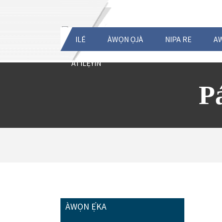
ILÉ
ÀWỌN ỌJÀ
NIPA RE
AW
ÀTÌLẸ́YÌN
P
ÀWỌN Ẹ̀KA