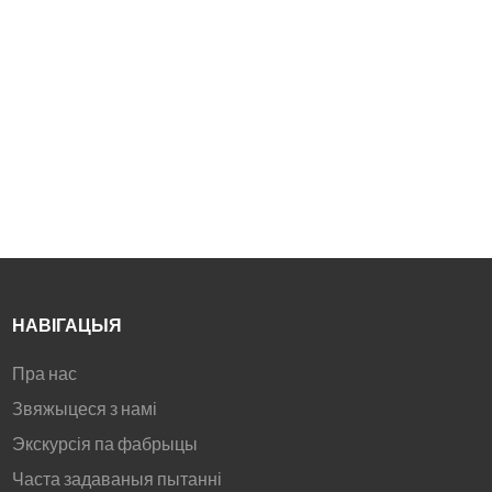
CE, UL, FCC, UKCA
CE, UL, FCC, UKCA
высокая сумяшчальнасць
Сумеснае выкарыстанне і
Сумеснае выкарыстанне і
Сапраўды HD 4K экран,
ўзаемадзеянне з
ўзаемадзеянне з
дысплей з тэхналогіяй 4K
бесправадной праекцыяй
бесправадной праекцыяй
Eye Care, 100% sRGB
экрана
экрана
20-кропкавы інфрачырвоны
сэнсарны экран,
высокадакладны сэнсарны
экран 1 мм
®
HDMI
Усынавіцель,
прадукцыя сертыфікавана
CE, UL, FCC, UKCA
Сумеснае выкарыстанне і
ўзаемадзеянне з
бесправадной праекцыяй
НАВІГАЦЫЯ
экрана
Пра нас
Звяжыцеся з намі
Экскурсія па фабрыцы
Часта задаваныя пытанні