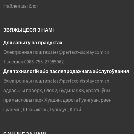
Найлепшы блог
ЗВЯЖЫЦЕСЯ З НАМІ
Для запыту па прадуктах
Электронная пошта:
sales@perfect-display.com.cn
Тэлефон:
0086-755-27085962
Для тэхналогій або пасляпродажнага абслугоўвання
Электронная пошта:
sales@perfect-display.com.cn
адрас:
5-ы паверх, блок 2, будынак 8B, крэатыўны
прамысловы парк Хуацян, дарога Гуангуан, раён
Гуанмін, Шэньчжэнь, Гуандун, Кітай