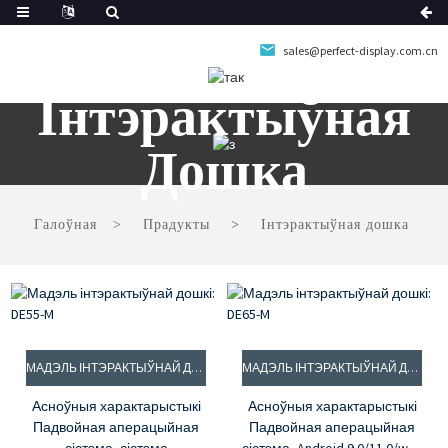
sales@perfect-display.com.cn
Інтэрактыўная
Дошка
Галоўная
Прадукты
Інтэрактыўная дошка
МАДЭЛЬ ІНТЭРАКТЫЎНАЙ ДОШКІ: DE55-M
МАДЭЛЬ ІНТЭРАКТЫЎНАЙ ДОШКІ: DE65-M
Асноўныя характарыстыкі
Асноўныя характарыстыкі
Падвойная аперацыйная
Падвойная аперацыйная