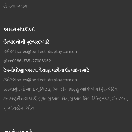
ટોચના બ્લોગ
અમારો સંપર્ક કરો
ઉત્પાદનોની પૂછપરછ માટે
ઇમેઇલ:
sales@perfect-display.com.cn
ફોન:
0086-755-27085962
ટેકનોલોજી અથવા વેચાણ પછીના ઉત્પાદન માટે
ઇમેઇલ:
sales@perfect-display.com.cn
સરનામું:
5મો માળ, યુનિટ 2, બિલ્ડીંગ 8B, હુઆકિયાંગ ક્રિએટિવ
ઇન્ડસ્ટ્રીયલ પાર્ક, ગુઆંગુઆંગ રોડ, ગુઆંગમિંગ ડિસ્ટ્રિક્ટ, શેનઝેન,
ગુઆંગડોંગ, ચીન